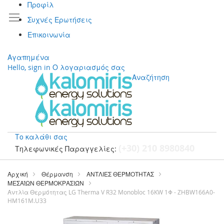
Προφίλ
Συχνές Ερωτήσεις
Επικοινωνία
Αγαπημένα
Hello, sign in
Ο λογαριασμός σας
Αναζήτηση
Το καλάθι σας
(+30) 210 8980840
Τηλεφωνικές Παραγγελίες:
Μετάβαση
στο
Αρχική
Θέρμανση
ΑΝΤΛΙΕΣ ΘΕΡΜΟΤΗΤΑΣ
περιεχόμενο
ΜΕΣΑΊΩΝ ΘΕΡΜΟΚΡΑΣΙΏΝ
Αντλία Θερμότητας LG Therma V R32 Monobloc 16KW 1Φ - ZHBW166A0-
HM161M.U33
Μετάβαση