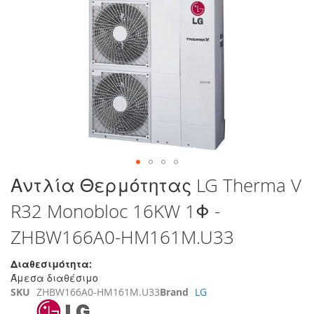
στο
τέλος
της
συλλογής
εικόνων
Μετάβαση
Αντλία Θερμότητας LG Therma V
στην
R32 Monobloc 16KW 1Φ -
αρχή
της
ZHBW166A0-HM161M.U33
συλλογής
εικόνων
Διαθεσιμότητα:
Άμεσα διαθέσιμο
SKU
ZHBW166A0-HM161M.U33
Brand
LG