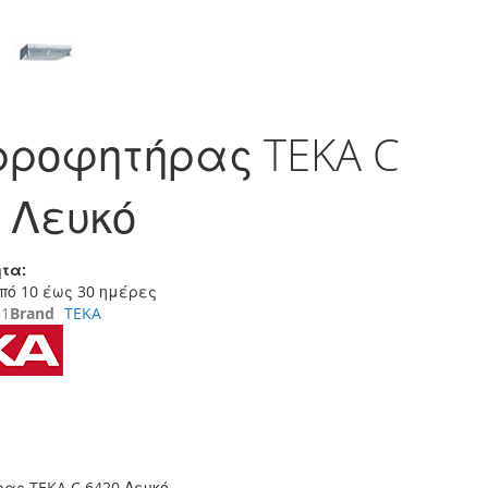
ρροφητήρας TEKA C
 Λευκό
τα:
πό 10 έως 30 ημέρες
31
Brand
TEKA
ας TEKA C 6420 Λευκό