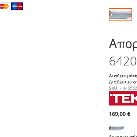
Μετάβαση
στην
Απο
αρχή
της
συλλογής
6420
εικόνων
Διαθεσιμότη
Διαθέσιμο α
SKU
404655
169,00 €
Απορροφητήρ