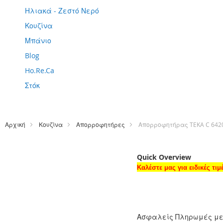
Ηλιακά - Ζεστό Νερό
Κουζίνα
Μπάνιο
Blog
Ho.Re.Ca
Στόκ
Αρχική
Κουζίνα
Απορροφητήρες
Απορροφητήρας TEKA C 642
Quick Overview
Καλέστε μας για ειδικές τι
Ασφαλείς Πληρωμές μ