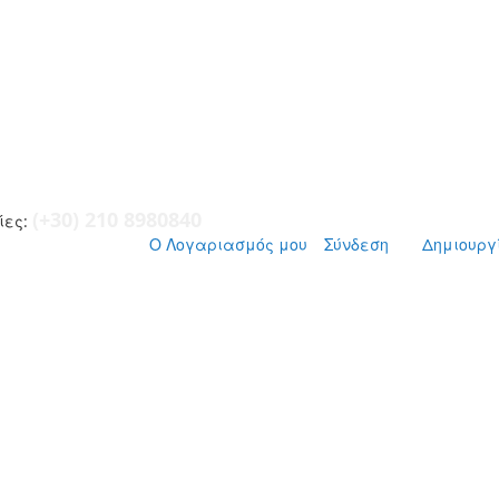
(+30) 210 8980840
ες:
Ο Λογαριασμός μου
Σύνδεση
Δημιουργ