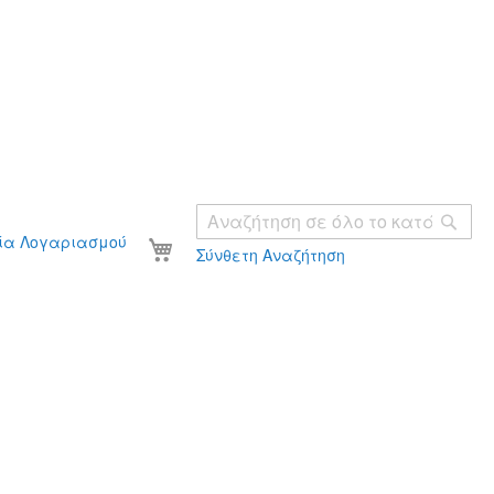
Ανα
Το καλάθι σας
ία Λογαριασμού
Σύνθετη Αναζήτηση