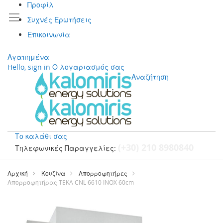
Προφίλ
Συχνές Ερωτήσεις
Επικοινωνία
Αγαπημένα
Hello, sign in
Ο λογαριασμός σας
Αναζήτηση
Το καλάθι σας
(+30) 210 8980840
Τηλεφωνικές Παραγγελίες:
Μετάβαση
στο
Αρχική
Κουζίνα
Απορροφητήρες
περιεχόμενο
Απορροφητήρας TEKA CNL 6610 INOX 60cm
Μετάβαση
στο
τέλος