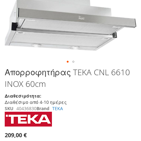
της
συλλογής
εικόνων
Μετάβαση
Απορροφητήρας TEKA CNL 6610
στην
INOX 60cm
αρχή
της
συλλογής
Διαθεσιμότητα:
εικόνων
Διαθέσιμο από 4-10 ημέρες
SKU
40436830
Brand
TEKA
209,00 €