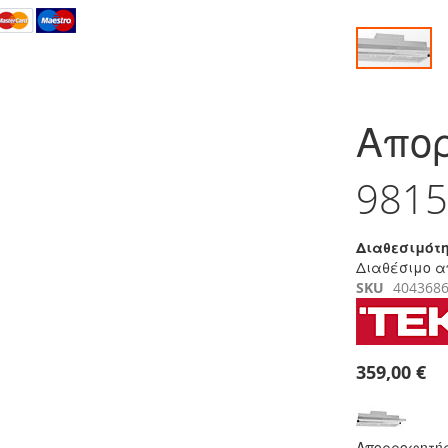
Μετάβαση
στην
Απο
αρχή
της
συλλογής
9815
εικόνων
Διαθεσιμότη
Διαθέσιμο α
SKU
404368
359,00 €
Απορροφητήρ