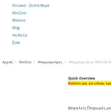
Ηλιακά - Ζεστό Νερό
Κουζίνα
Μπάνιο
Blog
Ho.Re.Ca
Στόκ
Αρχική
Κουζίνα
Απορροφητήρες
Απορροφητήρας TEKA CNL 9
Quick Overview
Καλέστε μας για ειδικές τι
Ασφαλείς Πληρωμές μ