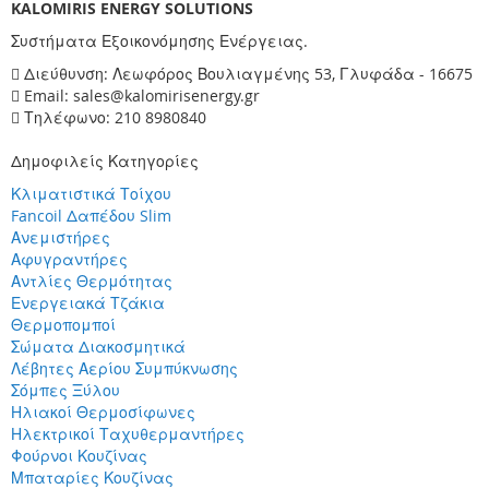
KALOMIRIS ENERGY SOLUTIONS
Συστήματα Εξοικονόμησης Ενέργειας.
Διεύθυνση: Λεωφόρος Βουλιαγμένης 53, Γλυφάδα - 16675
Email: sales@kalomirisenergy.gr
Τηλέφωνο: 210 8980840
Δημοφιλείς Κατηγορίες
Κλιματιστικά Τοίχου
Fancoil Δαπέδου Slim
Ανεμιστήρες
Αφυγραντήρες
Αντλίες Θερμότητας
Ενεργειακά Τζάκια
Θερμοπομποί
Σώματα Διακοσμητικά
Λέβητες Αερίου Συμπύκνωσης
Σόμπες Ξύλου
Ηλιακοί Θερμοσίφωνες
Ηλεκτρικοί Ταχυθερμαντήρες
Φούρνοι Κουζίνας
Μπαταρίες Κουζίνας