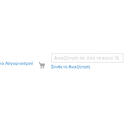
Ανα
Το καλάθι σας
ία Λογαριασμού
Σύνθετη Αναζήτηση