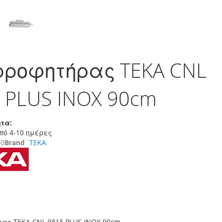
ρροφητήρας TEKA CNL
 PLUS INOX 90cm
τα:
πό 4-10 ημέρες
60
Brand
TEKA
ας TEKA CNL 9815 PLUS INOX 90cm