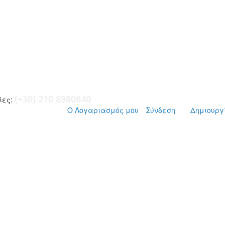
(+30) 210 8980840
ες:
Ο Λογαριασμός μου
Σύνδεση
Δημιουργ