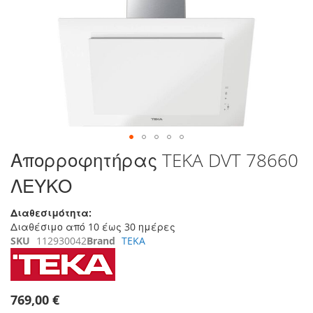
της
συλλογής
εικόνων
Μετάβαση
Απορροφητήρας TEKA DVT 78660
στην
ΛΕΥΚΟ
αρχή
της
συλλογής
Διαθεσιμότητα:
εικόνων
Διαθέσιμο από 10 έως 30 ημέρες
SKU
112930042
Brand
TEKA
769,00 €