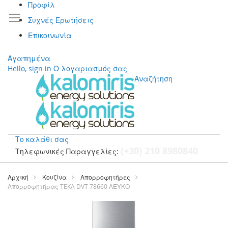
Προφίλ
Συχνές Ερωτήσεις
Επικοινωνία
Αγαπημένα
Hello, sign in
Ο λογαριασμός σας
Αναζήτηση
Το καλάθι σας
(+30) 210 8980840
Τηλεφωνικές Παραγγελίες:
Μετάβαση
στο
Αρχική
Κουζίνα
Απορροφητήρες
περιεχόμενο
Απορροφητήρας TEKA DVT 78660 ΛΕΥΚΟ
Μετάβαση
στο
τέλος