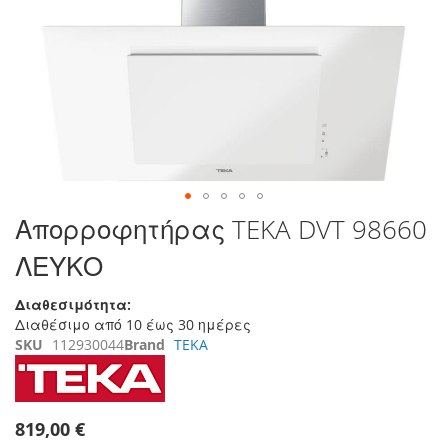
της
συλλογής
εικόνων
Μετάβαση
Απορροφητήρας TEKA DVT 98660
στην
ΛΕΥΚΟ
αρχή
της
συλλογής
Διαθεσιμότητα:
εικόνων
Διαθέσιμο από 10 έως 30 ημέρες
SKU
112930044
Brand
TEKA
819,00 €