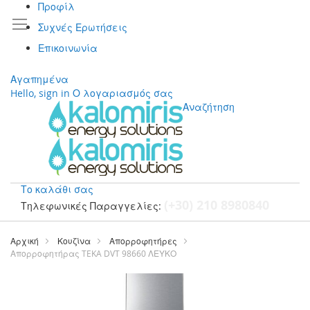
Προφίλ
Συχνές Ερωτήσεις
Επικοινωνία
Αγαπημένα
Hello, sign in
Ο λογαριασμός σας
Αναζήτηση
Το καλάθι σας
(+30) 210 8980840
Τηλεφωνικές Παραγγελίες:
Μετάβαση
στο
Αρχική
Κουζίνα
Απορροφητήρες
περιεχόμενο
Απορροφητήρας TEKA DVT 98660 ΛΕΥΚΟ
Μετάβαση
στο
τέλος