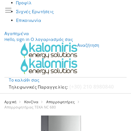
Προφίλ
Συχνές Ερωτήσεις
Επικοινωνία
Αγαπημένα
Hello, sign in
Ο λογαριασμός σας
Αναζήτηση
Το καλάθι σας
(+30) 210 8980840
Τηλεφωνικές Παραγγελίες:
Μετάβαση
στο
Αρχική
Κουζίνα
Απορροφητήρες
περιεχόμενο
Απορροφητήρας TEKA NC 680
Μετάβαση
στο
τέλος