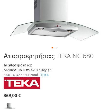
της
συλλογής
εικόνων
Μετάβαση
Απορροφητήρας TEKA NC 680
στην
αρχή
Διαθεσιμότητα:
της
Διαθέσιμο από 4-10 ημέρες
συλλογής
SKU
40455330
Brand
TEKA
εικόνων
369,00 €