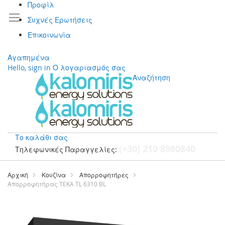
Προφίλ
Συχνές Ερωτήσεις
Επικοινωνία
Αγαπημένα
Hello, sign in
Ο λογαριασμός σας
Αναζήτηση
Το καλάθι σας
(+30) 210 8980840
Τηλεφωνικές Παραγγελίες:
Μετάβαση
στο
Αρχική
Κουζίνα
Απορροφητήρες
περιεχόμενο
Απορροφητήρας TEKA TL 6310 BL
Μετάβαση
στο
τέλος