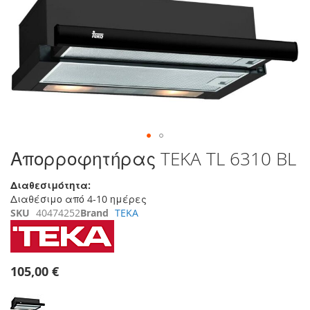
της
συλλογής
εικόνων
Μετάβαση
Απορροφητήρας TEKA TL 6310 BL
στην
αρχή
Διαθεσιμότητα:
της
Διαθέσιμο από 4-10 ημέρες
συλλογής
SKU
40474252
Brand
TEKA
εικόνων
105,00 €