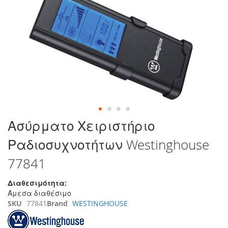
τέλος
της
συλλογής
εικόνων
Μετάβαση
Ασύρματο Χειριστήριο
στην
Ραδιοσυχνοτήτων Westinghouse
αρχή
της
77841
συλλογής
εικόνων
Διαθεσιμότητα:
Άμεσα διαθέσιμο
SKU
77841
Brand
WESTINGHOUSE