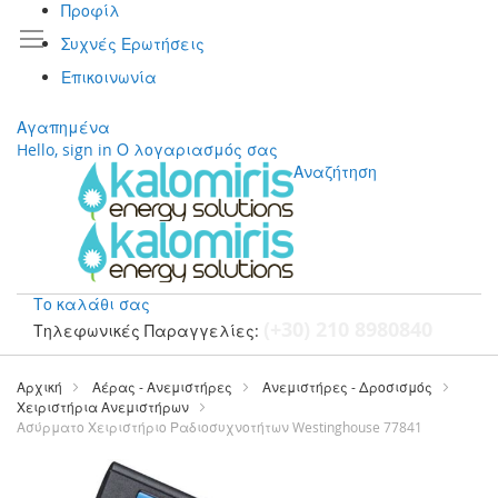
Προφίλ
Συχνές Ερωτήσεις
Επικοινωνία
Αγαπημένα
Hello, sign in
Ο λογαριασμός σας
Αναζήτηση
Το καλάθι σας
(+30) 210 8980840
Τηλεφωνικές Παραγγελίες:
Μετάβαση
στο
Αρχική
Αέρας - Ανεμιστήρες
Ανεμιστήρες - Δροσισμός
περιεχόμενο
Χειριστήρια Ανεμιστήρων
Ασύρματο Χειριστήριο Ραδιοσυχνοτήτων Westinghouse 77841
Μετάβαση
στο