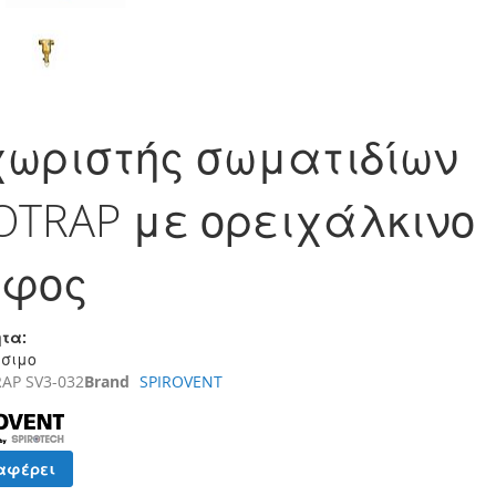
χωριστής σωματιδίων
OTRAP με ορειχάλκινο
υφος
τα:
έσιμο
AP SV3-032
Brand
SPIROVENT
αφέρει