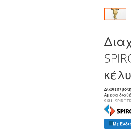
Μετάβαση
στην
Δια
αρχή
της
συλλογής
SPIR
εικόνων
κέλ
Διαθεσιμότη
Άμεσα διαθ
SKU
SPIROTR
Με Ενδι