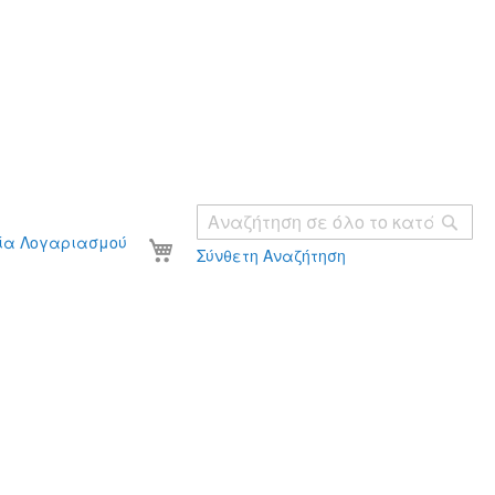
Ανα
Το καλάθι σας
ία Λογαριασμού
Σύνθετη Αναζήτηση