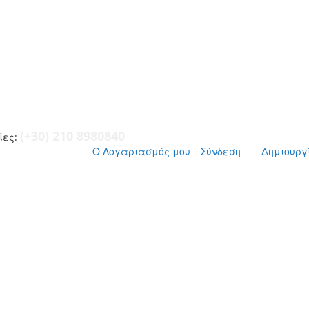
(+30) 210 8980840
ες:
Ο Λογαριασμός μου
Σύνδεση
Δημιουργ