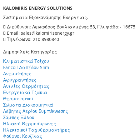
KALOMIRIS ENERGY SOLUTIONS
Συστήματα Εξοικονόμησης Ενέργειας.
Διεύθυνση: Λεωφόρος Βουλιαγμένης 53, Γλυφάδα - 16675
Email: sales@kalomirisenergy.gr
Τηλέφωνο: 210 8980840
Δημοφιλείς Κατηγορίες
Κλιματιστικά Τοίχου
Fancoil Δαπέδου Slim
Ανεμιστήρες
Αφυγραντήρες
Αντλίες Θερμότητας
Ενεργειακά Τζάκια
Θερμοπομποί
Σώματα Διακοσμητικά
Λέβητες Αερίου Συμπύκνωσης
Σόμπες Ξύλου
Ηλιακοί Θερμοσίφωνες
Ηλεκτρικοί Ταχυθερμαντήρες
Φούρνοι Κουζίνας