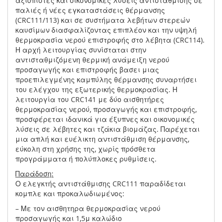
αξιόπιστες και οικονομικές λύσεις αντιστάθμισης σε
παλιές ή νέες εγκαταστάσεις θέρμανσης
(CRC111/113) και σε συστήματα λεβήτων στερεών
καυσίμων διασφαλίζοντας επιπλέον και την υψηλή
θερμοκρασία νερού επιστροφής στο λέβητα (CRC114).
Η αρχή λειτουργίας συνίσταται στην
αντισταθμιζόμενη θερμική ανάμειξη νερού
προσαγωγής και επιστροφής βασει μιας
προεπιλεγμένης καμπύλης θέρμανσης συναρτήσει
του ελέγχου της εξωτερικής θερμοκρασίας. Η
λειτουργία του CRC141 με δύο αισθητήρες
θερμοκρασίας νερού, προσαγωγής και επιστροφής,
προσφέρεται ιδανικά για έξυπνες και οικονομικές
λύσεις σε λέβητες και τζάκια βιομάζας. Παρέχεται
μια απλή και ευέλικτη αντιστάθμιση θέρμανσης,
εύκολη στη χρήσης της, χωρίς πρόσθετα
προγράμματα ή πολύπλοκες ρυθμίσεις.
Παράδοση:
Ο ελεγκτής αντιστάθμισης CRC111 παραδίδεται
κομπλε και προκαλωδιωμένος:
– Με τον αισθητηρα θερμοκρασίας νερού
προσαγωγής και 1,5μ καλώδιο