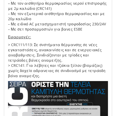
– Με τον αισθητήρα θερμοκρασίας νερού επιστροφής
με 2μ καλώδιο (CRC141)
– Με τον εξωτερικό αισθητήρα θερμοκρασίας και με
20μ καλώδιο
– Με ειδικό AC μετασχηματιστή τροφοδοσίας 230/24V
– Με σετ προσαρμοστών για βανες ESBE
Εφαρμογές:
> CRC111/113: Σε συστήματα θέρμανσης σε νέες
εγκαταστάσεις, ανακαινίσεις και σε ενεργειακές
αναβαθμισεις. Συνδιάζονται με τρίοδες και
τετράοδες βάνες αναμειξης.
> CRC141: Για λέβητες και τζάκια ξύλου (βιομάζας)
χωρίς δοχείο αδρανειας σε συνδυασμό με τετράοδη
βάνα αναμειξης.