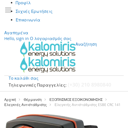
Προφίλ
Συχνές Ερωτήσεις
Επικοινωνία
Αγαπημένα
Hello, sign in
Ο λογαριασμός σας
Αναζήτηση
Το καλάθι σας
(+30) 210 8980840
Τηλεφωνικές Παραγγελίες:
Μετάβαση
στο
Αρχική
Θέρμανση
ΕΞΟΠΛΙΣΜΟΣ ΕΞΟΙΚΟΝΟΜΗΣΗΣ
περιεχόμενο
Ελεγκτές Αντιστάθμισης
Ελεγκτής Αντιστάθμισης ESBE CRC 141
Μετάβαση
στο
τέλος