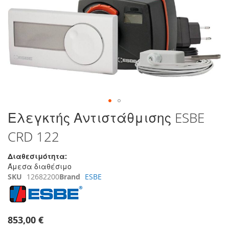
της
συλλογής
εικόνων
Μετάβαση
Ελεγκτής Αντιστάθμισης ESBE
στην
CRD 122
αρχή
της
συλλογής
Διαθεσιμότητα:
εικόνων
Άμεσα διαθέσιμο
SKU
12682200
Brand
ESBE
853,00 €