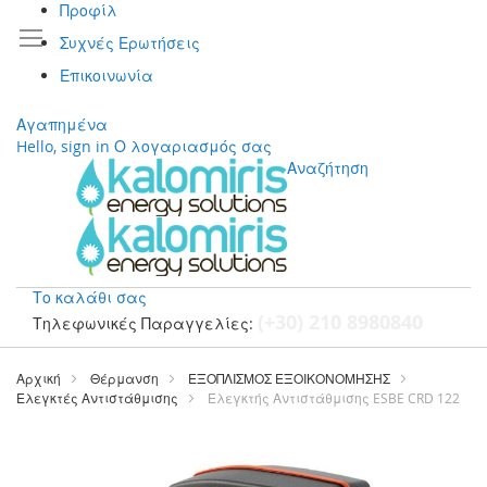
Προφίλ
Συχνές Ερωτήσεις
Επικοινωνία
Αγαπημένα
Hello, sign in
Ο λογαριασμός σας
Αναζήτηση
Το καλάθι σας
(+30) 210 8980840
Τηλεφωνικές Παραγγελίες:
Μετάβαση
στο
Αρχική
Θέρμανση
ΕΞΟΠΛΙΣΜΟΣ ΕΞΟΙΚΟΝΟΜΗΣΗΣ
περιεχόμενο
Ελεγκτές Αντιστάθμισης
Ελεγκτής Αντιστάθμισης ESBE CRD 122
Μετάβαση
στο
τέλος