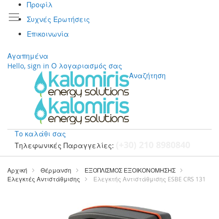
Προφίλ
Συχνές Ερωτήσεις
Επικοινωνία
Αγαπημένα
Hello, sign in
Ο λογαριασμός σας
Αναζήτηση
Το καλάθι σας
(+30) 210 8980840
Τηλεφωνικές Παραγγελίες:
Μετάβαση
στο
Αρχική
Θέρμανση
ΕΞΟΠΛΙΣΜΟΣ ΕΞΟΙΚΟΝΟΜΗΣΗΣ
περιεχόμενο
Ελεγκτές Αντιστάθμισης
Ελεγκτής Αντιστάθμισης ESBE CRS 131
Μετάβαση
στο
τέλος