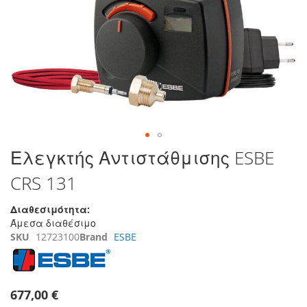
της
συλλογής
εικόνων
Μετάβαση
Ελεγκτής Αντιστάθμισης ESBE
στην
CRS 131
αρχή
της
συλλογής
Διαθεσιμότητα:
εικόνων
Άμεσα διαθέσιμο
SKU
12723100
Brand
ESBE
677,00 €