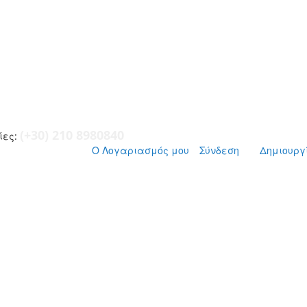
(+30) 210 8980840
ες:
Ο Λογαριασμός μου
Σύνδεση
Δημιουργ