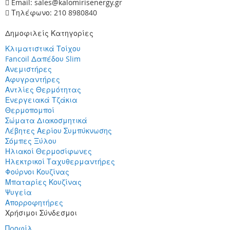
Email: sales@kalomirisenergy.gr
Τηλέφωνο: 210 8980840
Δημοφιλείς Κατηγορίες
Κλιματιστικά Τοίχου
Fancoil Δαπέδου Slim
Ανεμιστήρες
Αφυγραντήρες
Αντλίες Θερμότητας
Ενεργειακά Τζάκια
Θερμοπομποί
Σώματα Διακοσμητικά
Λέβητες Αερίου Συμπύκνωσης
Σόμπες Ξύλου
Ηλιακοί Θερμοσίφωνες
Ηλεκτρικοί Ταχυθερμαντήρες
Φούρνοι Κουζίνας
Μπαταρίες Κουζίνας
Ψυγεία
Απορροφητήρες
Χρήσιμοι Σύνδεσμοι
Προφίλ