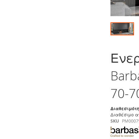
Μετάβαση
στην
Ενερ
αρχή
της
συλλογής
Barb
εικόνων
70-7
Διαθεσιμότη
Διαθέσιμο α
SKU
PM0007