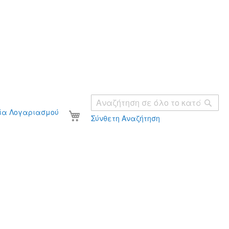
Ανα
Το καλάθι σας
ία Λογαριασμού
Σύνθετη Αναζήτηση