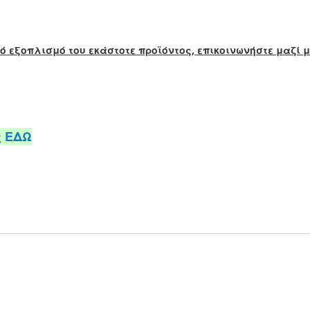
κό εξοπλισμό του εκάστοτε προϊόντος, επικοινωνήστε μαζί 
ς
ΕΔΩ