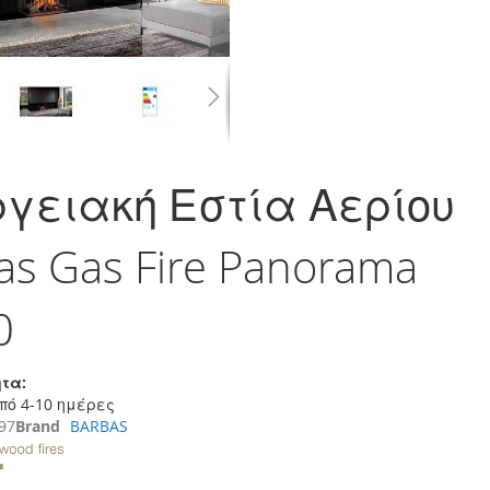
γειακή Εστία Αερίου
as Gas Fire Panorama
0
τα:
πό 4-10 ημέρες
97
Brand
BARBAS