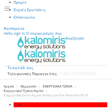
Προφίλ
Συχνές Ερωτήσεις
Επικοινωνία
Αγαπημένα
Hello, sign in
Ο λογαριασμός σας
Αναζήτηση
Το καλάθι σας
(+30) 210 8980840
Τηλεφωνικές Παραγγελίες:
Μετάβαση
στο
Αρχική
Θέρμανση
ΕΝΕΡΓΕΙΑΚΑ ΤΖΑΚΙΑ
περιεχόμενο
Ενεργειακά Τζάκια Αερίου
Ενεργειακή Εστία Αερίου Barbas Gas Fire Panorama 90-55
Μετάβαση
-15%
στο