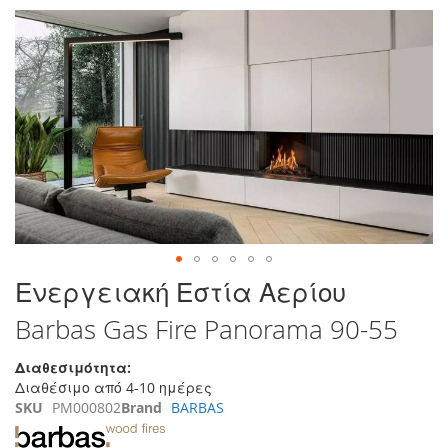
τέλος
της
συλλογής
εικόνων
Μετάβαση
Ενεργειακή Εστία Αερίου
στην
Barbas Gas Fire Panorama 90-55
αρχή
της
συλλογής
Διαθεσιμότητα:
εικόνων
Διαθέσιμο από 4-10 ημέρες
SKU
PM000802
Brand
BARBAS