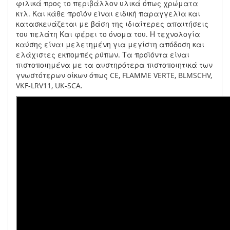
φιλικά προς το περιβάλλον υλικά όπως χρώματα
κτλ. Και κάθε προϊόν είναι ειδική παραγγελία και
κατασκευάζεται με βάση της ιδιαίτερες απαιτήσεις
του πελάτη Και φέρει το όνομα του. Η τεχνολογία
καύσης είναι μελετημένη για μεγίστη απόδοση και
ελάχιστες εκπομπές ρύπων. Τα προϊόντα είναι
πιστοποιημένα με τα αυστηρότερα πιστοποιητικά των
γνωστότερων οίκων όπως CE, FLAMME VERTE, BLMSCHV,
VKF-LRV11, UK-SCA.