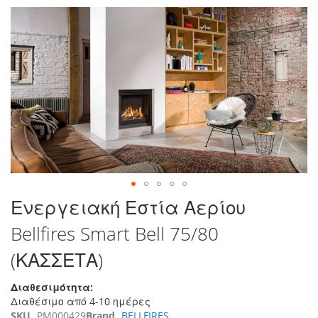
τέλος
της
συλλογής
εικόνων
Μετάβαση
Ενεργειακή Εστία Αερίου
στην
Bellfires Smart Bell 75/80
αρχή
της
(ΚΑΣΣΕΤΑ)
συλλογής
εικόνων
Διαθεσιμότητα:
Διαθέσιμο από 4-10 ημέρες
SKU
PM000429
Brand
BELLFIRES