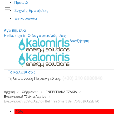
Προφίλ
Συχνές Ερωτήσεις
Επικοινωνία
Αγαπημένα
Hello, sign in
Ο λογαριασμός σας
Αναζήτηση
Το καλάθι σας
(+30) 210 8980840
Τηλεφωνικές Παραγγελίες:
Μετάβαση
στο
Αρχική
Θέρμανση
ΕΝΕΡΓΕΙΑΚΑ ΤΖΑΚΙΑ
περιεχόμενο
Ενεργειακά Τζάκια Αερίου
Ενεργειακή Εστία Αερίου Bellfires Smart Bell 75/80 (ΚΑΣΣΕΤΑ)
Μετάβαση
-15%
στο