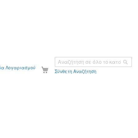
Ανα
Το καλάθι σας
ία Λογαριασμού
Σύνθετη Αναζήτηση