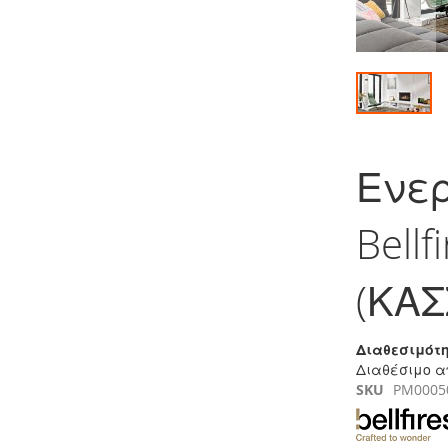
Μετάβαση
στην
Ενερ
αρχή
της
συλλογής
Bellf
εικόνων
(ΚΑΣ
Διαθεσιμότη
Διαθέσιμο α
SKU
PM0005