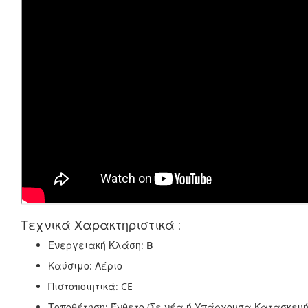
Τεχνικά Χαρακτηριστικά :
Ενεργειακή Κλάση:
B
Καύσιμο: Αέριο
Πιστοποιητικά: CE
Τοποθέτηση: Ένθετο (Σε νέα ή Υπάρχουσα Κατασκευή