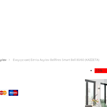
ερίου
Ενεργειακή Εστία Αερίου Bellfires Smart Bell 80/60 (ΚΑΣΣΕΤΑ)
Μετάβαση
-15%
στο
τέλος
της
ε
συλλογής
εικόνων