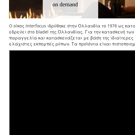
O οίκος Interfocus ιδρύθηκε στην Ολλανδία το 1976 ως 
εδρεύει στο bladel της Ολλανδίας. Για την κατασκευή των
παραγγελία και κατασκευάζεται με βάση της ιδιαίτερες 
ελάχιστες εκπομπές ρύπων. Τα προϊόντα είναι πιστοποιημ