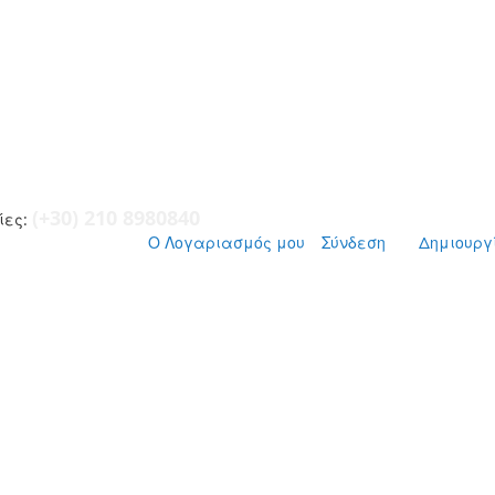
(+30) 210 8980840
ες:
Ο Λογαριασμός μου
Σύνδεση
Δημιουργ