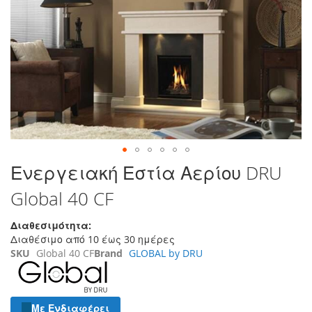
τέλος
της
συλλογής
εικόνων
Μετάβαση
Ενεργειακή Εστία Αερίου DRU
στην
Global 40 CF
αρχή
της
συλλογής
Διαθεσιμότητα:
εικόνων
Διαθέσιμο από 10 έως 30 ημέρες
SKU
Global 40 CF
Brand
GLOBAL by DRU
Με Ενδιαφέρει