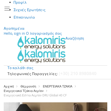
Προφίλ
Συχνές Ερωτήσεις
Επικοινωνία
Αγαπημένα
Hello, sign in
Ο λογαριασμός σας
Αναζήτηση
Το καλάθι σας
(+30) 210 8980840
Τηλεφωνικές Παραγγελίες:
Μετάβαση
στο
Αρχική
Θέρμανση
ΕΝΕΡΓΕΙΑΚΑ ΤΖΑΚΙΑ
περιεχόμενο
Ενεργειακά Τζάκια Αερίου
Ενεργειακή Εστία Αερίου DRU Global 40 CF
Μετάβαση
στο