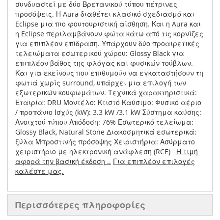
συνδυαστεί με δύο Βρετανικού τύπου πέτρινες
προσόψεις. Η Aura διαθέτει κλασικό σχεδιασμό και
Eclipse μια πιο φουτουριστική αίσθηση. Και η Aura και
η Eclipse περιλαμβάνουν φώτα κάτω από τις κορνίζες
για επιπλέον επίδραση. Υπάρχουν δύο προαιρετικές
τελειώματα εσωτερικού χώρου: Glossy Black για
επιπλέον βάθος της φλόγας και φυσικών τούβλων.
Και για εκείνους που επιθυμούν να εγκαταστήσουν τη
φωτιά χωρίς surround, υπάρχει μια επιλογή των
εξωτερικών κουφωμάτων. Τεχνικά χαρακτηριστικά:
Εταιρία: DRU Μοντέλο: Κτιστό Καύσιμο: Φυσικό αέριο
/ προπάνιο Ισχύς (kW): 3.3 kW /3.1 kW Σύστημα καύσης:
Ανοιχτού τύπου Απόδοση: 76% Εσωτερικό τελείωμα:
Glossy Black, Natural Stone Διακοσμητικά εσωτερικά:
ξύλα Μπροστινής πρόσοψης Χειριστήρια: Ασύρματο
χειριστήριο με ηλεκτρονική ανάφλεση (RCE)
Η τιμή
αφορά την βασική έκδοση ..
Για επιπλέον επιλογές
καλέστε μας.
Περισσότερες πληροφορίες