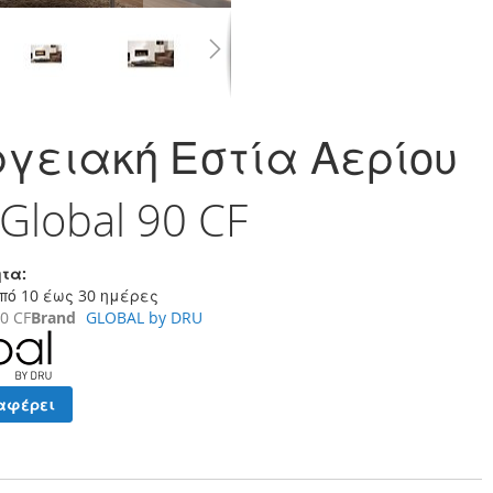
γειακή Εστία Αερίου
Global 90 CF
τα:
πό 10 έως 30 ημέρες
90 CF
Brand
GLOBAL by DRU
αφέρει