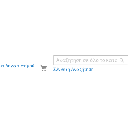
Ανα
Το καλάθι σας
ία Λογαριασμού
Σύνθετη Αναζήτηση