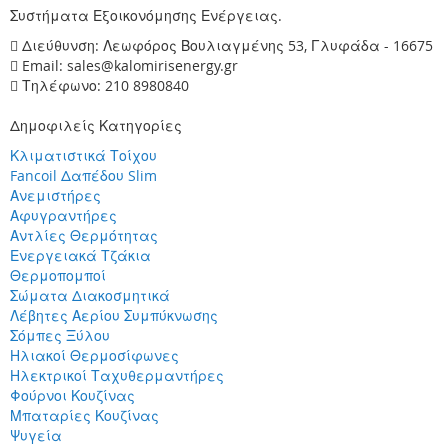
Συστήματα Εξοικονόμησης Ενέργειας.
Διεύθυνση: Λεωφόρος Βουλιαγμένης 53, Γλυφάδα - 16675
Email: sales@kalomirisenergy.gr
Τηλέφωνο: 210 8980840
Δημοφιλείς Κατηγορίες
Κλιματιστικά Τοίχου
Fancoil Δαπέδου Slim
Ανεμιστήρες
Αφυγραντήρες
Αντλίες Θερμότητας
Ενεργειακά Τζάκια
Θερμοπομποί
Σώματα Διακοσμητικά
Λέβητες Αερίου Συμπύκνωσης
Σόμπες Ξύλου
Ηλιακοί Θερμοσίφωνες
Ηλεκτρικοί Ταχυθερμαντήρες
Φούρνοι Κουζίνας
Μπαταρίες Κουζίνας
Ψυγεία