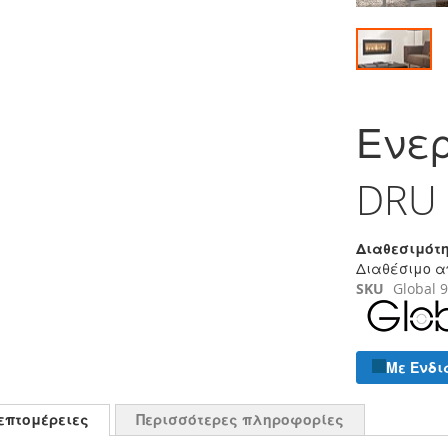
Μετάβαση
στην
Ενερ
αρχή
της
συλλογής
DRU 
εικόνων
Διαθεσιμότη
Διαθέσιμο α
SKU
Global 
Με Ενδι
επτομέρειες
Περισσότερες πληροφορίες