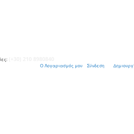
(+30) 210 8980840
ες:
Ο Λογαριασμός μου
Σύνδεση
Δημιουργ