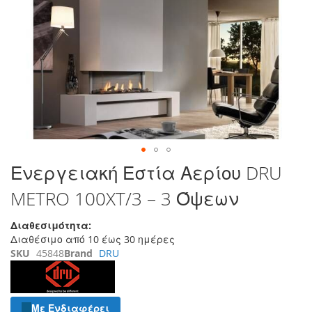
τέλος
της
συλλογής
εικόνων
Μετάβαση
Ενεργειακή Εστία Αερίου DRU
στην
METRO 100XT/3 – 3 Όψεων
αρχή
της
συλλογής
Διαθεσιμότητα:
εικόνων
Διαθέσιμο από 10 έως 30 ημέρες
SKU
45848
Brand
DRU
Με Ενδιαφέρει