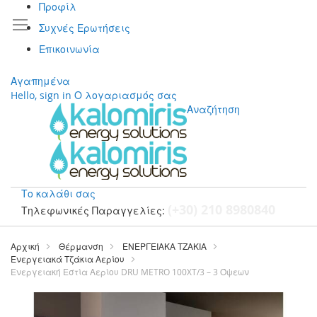
Προφίλ
Συχνές Ερωτήσεις
Επικοινωνία
Αγαπημένα
Hello, sign in
Ο λογαριασμός σας
Αναζήτηση
Το καλάθι σας
(+30) 210 8980840
Τηλεφωνικές Παραγγελίες:
Μετάβαση
στο
Αρχική
Θέρμανση
ΕΝΕΡΓΕΙΑΚΑ ΤΖΑΚΙΑ
περιεχόμενο
Ενεργειακά Τζάκια Αερίου
Ενεργειακή Εστία Αερίου DRU METRO 100XT/3 – 3 Όψεων
Μετάβαση
στο