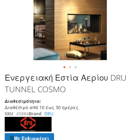
τέλος
της
συλλογής
εικόνων
Μετάβαση
Ενεργειακή Εστία Αερίου DRU
στην
TUNNEL COSMO
αρχή
της
συλλογής
Διαθεσιμότητα:
εικόνων
Διαθέσιμο από 10 έως 30 ημέρες
SKU
45884
Brand
DRU
Με Ενδιαφέρει