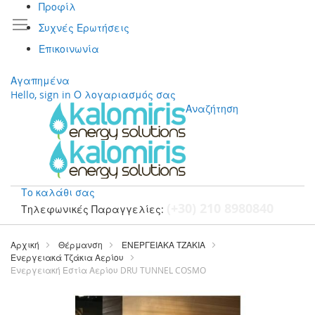
Προφίλ
Συχνές Ερωτήσεις
Επικοινωνία
Αγαπημένα
Hello, sign in
Ο λογαριασμός σας
Αναζήτηση
Το καλάθι σας
(+30) 210 8980840
Τηλεφωνικές Παραγγελίες:
Μετάβαση
στο
Αρχική
Θέρμανση
ΕΝΕΡΓΕΙΑΚΑ ΤΖΑΚΙΑ
περιεχόμενο
Ενεργειακά Τζάκια Αερίου
Ενεργειακή Εστία Αερίου DRU TUNNEL COSMO
Μετάβαση
στο