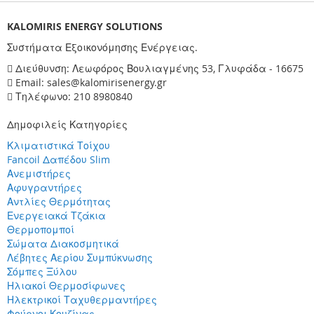
KALOMIRIS ENERGY SOLUTIONS
Συστήματα Εξοικονόμησης Ενέργειας.
Διεύθυνση: Λεωφόρος Βουλιαγμένης 53, Γλυφάδα - 16675
Email: sales@kalomirisenergy.gr
Τηλέφωνο: 210 8980840
Δημοφιλείς Κατηγορίες
Κλιματιστικά Τοίχου
Fancoil Δαπέδου Slim
Ανεμιστήρες
Αφυγραντήρες
Αντλίες Θερμότητας
Ενεργειακά Τζάκια
Θερμοπομποί
Σώματα Διακοσμητικά
Λέβητες Αερίου Συμπύκνωσης
Σόμπες Ξύλου
Ηλιακοί Θερμοσίφωνες
Ηλεκτρικοί Ταχυθερμαντήρες
Φούρνοι Κουζίνας