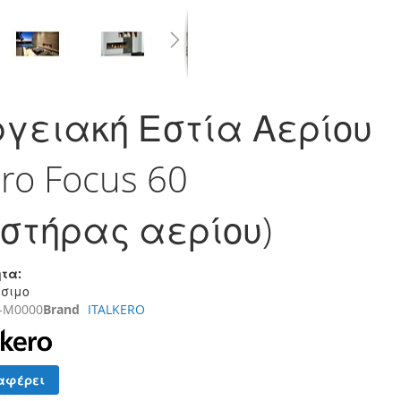
γειακή Εστία Αερίου
ero Focus 60
στήρας αερίου)
τα:
έσιμο
-M0000
Brand
ITALKERO
αφέρει