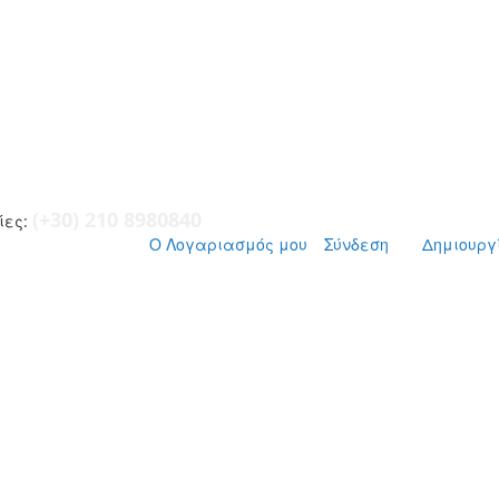
(+30) 210 8980840
ες:
Ο Λογαριασμός μου
Σύνδεση
Δημιουργ