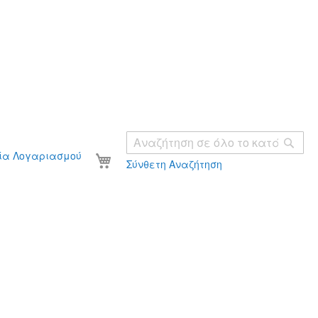
Ανα
Το καλάθι σας
ία Λογαριασμού
Σύνθετη Αναζήτηση