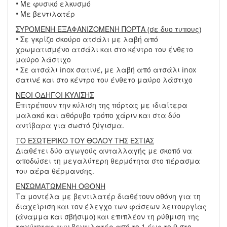
• Με φυσικό ελκυσμό
• Με βεντιλατέρ
ΣΥΡΟΜΕΝΗ ΕΞΑΦΑΝΙΖΟΜΕΝΗ ΠΟΡΤΑ (σε δυο τυπους)
• Σε γκρίζο σκούρο ατσάλι με λαβή από
χρωματισμένο ατσάλι και στο κέντρο του ένθετο
μαύρο λάστιχο
• Σε ατσάλι inox σατινέ, με λαβή από ατσάλι inox
σατινέ και στο κέντρο του ένθετο μαύρο λάστιχο
ΝΕΟΙ ΟΔΗΓΟΙ ΚΥΛΙΣΗΣ
Επιτρέπουν την κύλιση της πόρτας με ιδιαίτερα
μαλακό και αθόρυβο τρόπο χάριν και στα δύο
αντίβαρα για σωστό ζύγισμα.
ΤΟ ΕΣΩΤΕΡΙΚΟ ΤΟΥ ΘΟΛΟΥ ΤΗΣ ΕΣΤΙΑΣ
Διαθέτει δύο αγωγούς ανταλλαγής με σκοπό να
αποδώσει τη μεγαλύτερη θερμότητα στο πέρασμα
του αέρα θέρμανσης.
ΕΝΣΩΜΑΤΩΜΕΝΗ ΟΘΟΝΗ
Τα μοντέλα με βεντιλατέρ διαθέτουν οθόνη για τη
διαχείριση και τον έλεγχο των φάσεων λειτουργίας
(άναμμα και σβήσιμο) και επιπλέον τη ρύθμιση της
ταχύτητας των βεντιλατέρ από το 1 έως το 9 στο