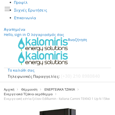
Προφίλ
Συχνές Ερωτήσεις
Επικοινωνία
Αγαπημένα
Hello, sign in
Ο λογαριασμός σας
Αναζήτηση
Το καλάθι σας
(+30) 210 8980840
Τηλεφωνικές Παραγγελίες:
Μετάβαση
στο
Αρχική
Θέρμανση
ΕΝΕΡΓΕΙΑΚΑ ΤΖΑΚΙΑ
περιεχόμενο
Ενεργειακά Τζάκια αερόθερμα
Ενεργειακή εστία ξύλου Edilkamin - Italiana Camini TEKNO 1 Up N 15kw
Μετάβαση
στο