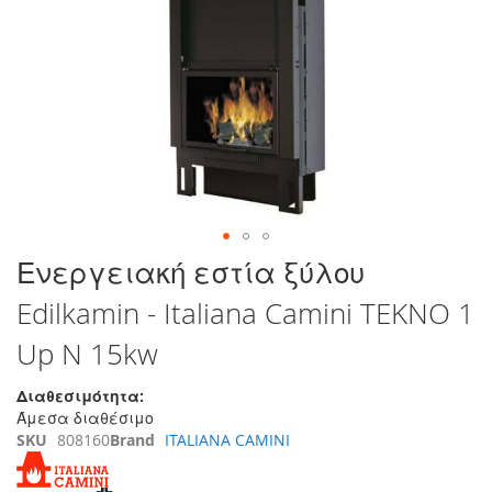
τέλος
της
συλλογής
εικόνων
Μετάβαση
Ενεργειακή εστία ξύλου
στην
Edilkamin - Italiana Camini TEKNO 1
αρχή
της
Up N 15kw
συλλογής
εικόνων
Διαθεσιμότητα:
Άμεσα διαθέσιμο
SKU
808160
Brand
ITALIANA CAMINI