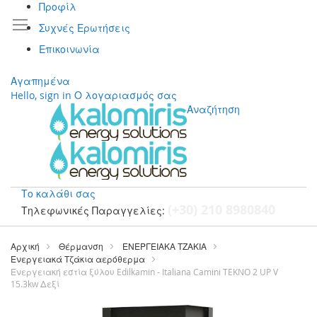
Προφίλ
Συχνές Ερωτήσεις
Επικοινωνία
Αγαπημένα
Hello, sign in
Ο λογαριασμός σας
Αναζήτηση
Το καλάθι σας
(+30) 210 8980840
Τηλεφωνικές Παραγγελίες:
Μετάβαση
στο
Αρχική
Θέρμανση
ΕΝΕΡΓΕΙΑΚΑ ΤΖΑΚΙΑ
περιεχόμενο
Ενεργειακά Τζάκια αερόθερμα
Ενεργειακή εστία ξύλου Edilkamin - Italiana Camini TEKNO 2 UP V
15.3kw Δεξί
Μετάβαση