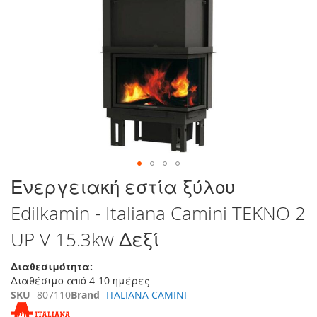
στο
τέλος
της
συλλογής
εικόνων
Μετάβαση
Ενεργειακή εστία ξύλου
στην
Edilkamin - Italiana Camini TEKNO 2
αρχή
της
UP V 15.3kw Δεξί
συλλογής
εικόνων
Διαθεσιμότητα:
Διαθέσιμο από 4-10 ημέρες
SKU
807110
Brand
ITALIANA CAMINI