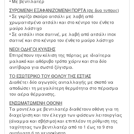
• Με βεντιλατέρ
ΣΥΡΟΜΕΝΗ ΕΞΑΦΑΝΙΖΟΜΕΝΗ ΠΟΡΤΑ (σε δυο τυπους)
• Σε γκρίζο σκούρο ατσάλι με λαβή από
χρωματισμένο ατσάλι και στο κέντρο του ένθετο
μαύρο λάστιχο
• Σε ατσάλι inox σατινέ, με λαβή από ατσάλι inox
σατινέ και στο κέντρο του ένθετο μαύρο λάστιχο
ΝΕΟΙ ΟΔΗΓΟΙ ΚΥΛΙΣΗΣ
Επιτρέπουν την κύλιση της πόρτας με ιδιαίτερα
μαλακό και αθόρυβο τρόπο χάριν και στα δύο
αντίβαρα για σωστό ζύγισμα.
ΤΟ ΕΣΩΤΕΡΙΚΟ ΤΟΥ ΘΟΛΟΥ ΤΗΣ ΕΣΤΙΑΣ
Διαθέτει δύο αγωγούς ανταλλαγής με σκοπό να
αποδώσει τη μεγαλύτερη θερμότητα στο πέρασμα
του αέρα θέρμανσης.
ΕΝΣΩΜΑΤΩΜΕΝΗ ΟΘΟΝΗ
Τα μοντέλα με βεντιλατέρ διαθέτουν οθόνη για τη
διαχείριση και τον έλεγχο των φάσεων λειτουργίας
(άναμμα και σβήσιμο) και επιπλέον τη ρύθμιση της
ταχύτητας των βεντιλατέρ από το 1 έως το 9 στο
αυτόματο ή το χειροκίνητο.