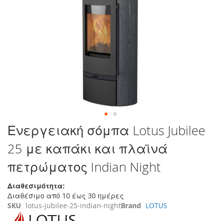
στο
τέλος
της
συλλογής
εικόνων
Μετάβαση
Ενεργειακή σόμπα Lotus Jubilee
στην
25 με καπάκι και πλαϊνά
αρχή
της
πετρώματος Indian Night
συλλογής
εικόνων
Διαθεσιμότητα:
Διαθέσιμο από 10 έως 30 ημέρες
SKU
lotus-jubilee-25-indian-night
Brand
LOTUS