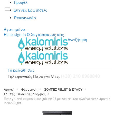
Προφίλ
Συχνές Ερωτήσεις
Επικοινωνία
Αγαπημένα
Hello, sign in
Ο λογαριασμός σας
Αναζήτηση
Το καλάθι σας
(+30) 210 8980840
Τηλεφωνικές Παραγγελίες:
Μετάβαση
στο
Αρχική
Θέρμανση
ΣΟΜΠΕΣ PELLET & ΞΥΛΟΥ
περιεχόμενο
Σόμπες Ξύλου αερόθερμες
Ενεργειακή σόμπα Lotus Jubilee 25 με καπάκι και πλαϊνά πετρώματος
Indian Night
Μετάβαση