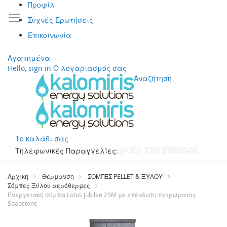
Προφίλ
Συχνές Ερωτήσεις
Επικοινωνία
Αγαπημένα
Hello, sign in
Ο λογαριασμός σας
Αναζήτηση
Το καλάθι σας
(+30) 210 8980840
Τηλεφωνικές Παραγγελίες:
Μετάβαση
στο
Αρχική
Θέρμανση
ΣΟΜΠΕΣ PELLET & ΞΥΛΟΥ
περιεχόμενο
Σόμπες Ξύλου αερόθερμες
Ενεργειακή σόμπα Lotus Jubilee 25M με επένδυση πετρώματος
Soapstone
Μετάβαση