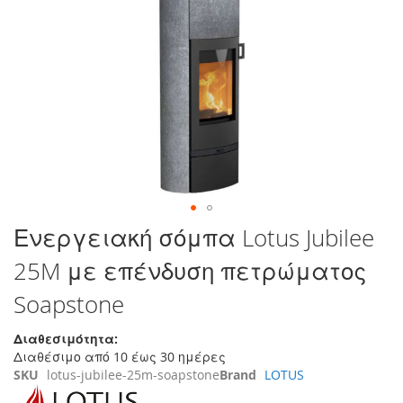
στο
τέλος
της
συλλογής
εικόνων
Μετάβαση
Ενεργειακή σόμπα Lotus Jubilee
στην
25M με επένδυση πετρώματος
αρχή
της
Soapstone
συλλογής
εικόνων
Διαθεσιμότητα:
Διαθέσιμο από 10 έως 30 ημέρες
SKU
lotus-jubilee-25m-soapstone
Brand
LOTUS