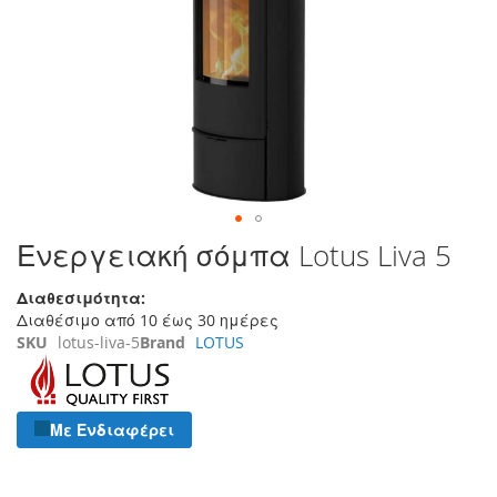
της
συλλογής
εικόνων
Μετάβαση
Ενεργειακή σόμπα Lotus Liva 5
στην
αρχή
Διαθεσιμότητα:
της
Διαθέσιμο από 10 έως 30 ημέρες
συλλογής
SKU
lotus-liva-5
Brand
LOTUS
εικόνων
Με Ενδιαφέρει