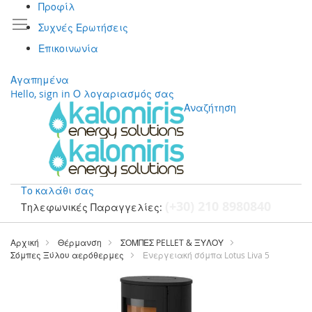
Προφίλ
Συχνές Ερωτήσεις
Επικοινωνία
Αγαπημένα
Hello, sign in
Ο λογαριασμός σας
Αναζήτηση
Το καλάθι σας
(+30) 210 8980840
Τηλεφωνικές Παραγγελίες:
Μετάβαση
στο
Αρχική
Θέρμανση
ΣΟΜΠΕΣ PELLET & ΞΥΛΟΥ
περιεχόμενο
Σόμπες Ξύλου αερόθερμες
Ενεργειακή σόμπα Lotus Liva 5
Μετάβαση
στο
τέλος