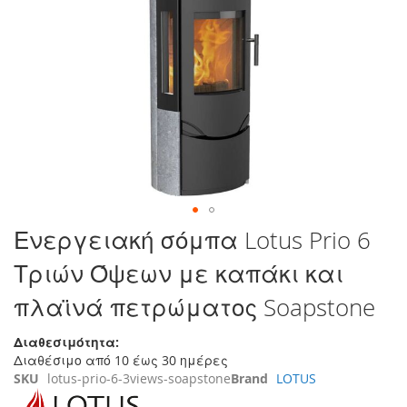
στο
τέλος
της
συλλογής
εικόνων
Μετάβαση
Ενεργειακή σόμπα Lotus Prio 6
στην
Τριών Όψεων με καπάκι και
αρχή
της
πλαϊνά πετρώματος Soapstone
συλλογής
εικόνων
Διαθεσιμότητα:
Διαθέσιμο από 10 έως 30 ημέρες
SKU
lotus-prio-6-3views-soapstone
Brand
LOTUS