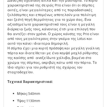
Δανέζικη σχεδίαση αλλά και την μαστοριά. Το κύριο
χαρακτηριστικό της σειράς Prio είναι ότι οι σόμπες
αυτές, είναι μεγαλύτερες από τις παραδοσιακές
ξυλόσομπες και επομένως αποτελούν μια πολύτιμη
και ζεστή πηγή θερμότητας για το χώρο σας. Ένα
αξιοσημείωτο χαρακτηριστικό τους είναι η μεγάλη
διάρκεια ζωής τους, κάνοντας έτσι μια επιλογή που
θα αντέξει στον χρόνο. Ο χώρος κάυσης της Prio είναι
από τους μεγαλύτερους στην γκάμα της Lotus και
αυτό την κάνει ιδιαιτερα δημοφιλή.
Η σόμπα έχει μια κυρτή πρόσοψη και μεγάλη γυάλινη
πόρτα και διατείθεται με ένα κομψό μοχλό ρύθμισης
της καύσης από ανοξείδωτο χάλυβα, βαμένο στο
χρώμα της σόμπας, ακριβώς κάτω από την πόρτα. Το
ίδιο ισχύει για τον ρυθμιστή της σχάρας του
σταχτοδοχείου.
Τεχνικά Χαρακτηριστικά:
Μήκος:540mm
Ύψος:1130mm