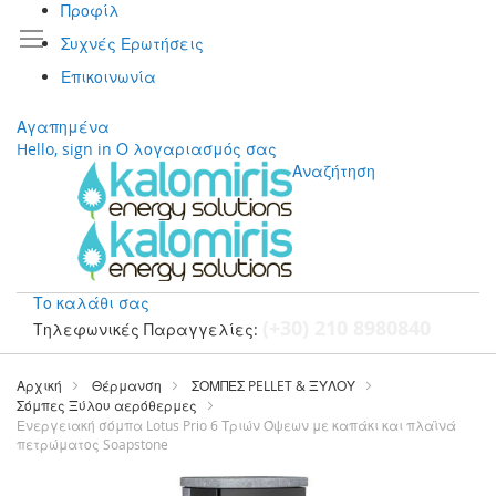
Προφίλ
Συχνές Ερωτήσεις
Επικοινωνία
Αγαπημένα
Hello, sign in
Ο λογαριασμός σας
Αναζήτηση
Το καλάθι σας
(+30) 210 8980840
Τηλεφωνικές Παραγγελίες:
Μετάβαση
στο
Αρχική
Θέρμανση
ΣΟΜΠΕΣ PELLET & ΞΥΛΟΥ
περιεχόμενο
Σόμπες Ξύλου αερόθερμες
Ενεργειακή σόμπα Lotus Prio 6 Τριών Όψεων με καπάκι και πλαϊνά
πετρώματος Soapstone
Μετάβαση