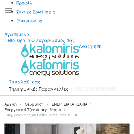
Προφίλ
Συχνές Ερωτήσεις
Επικοινωνία
Αγαπημένα
Hello, sign in
Ο λογαριασμός σας
Αναζήτηση
Το καλάθι σας
(+30) 210 8980840
Τηλεφωνικές Παραγγελίες:
Μετάβαση
στο
Αρχική
Θέρμανση
ΕΝΕΡΓΕΙΑΚΑ ΤΖΑΚΙΑ
περιεχόμενο
Ενεργειακά Τζάκια αερόθερμα
Ενεργειακό Τζάκι Defro Home Intra ME BL
Μετάβαση
στο