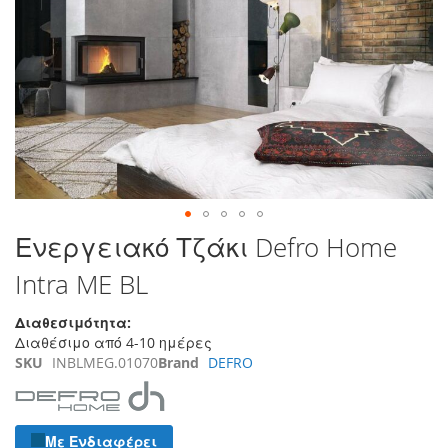
τέλος
της
συλλογής
εικόνων
Μετάβαση
Ενεργειακό Τζάκι Defro Home
στην
Intra ME BL
αρχή
της
συλλογής
Διαθεσιμότητα:
εικόνων
Διαθέσιμο από 4-10 ημέρες
SKU
INBLMEG.01070
Brand
DEFRO
Με Ενδιαφέρει