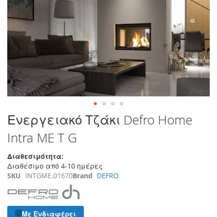
τέλος
της
συλλογής
εικόνων
Μετάβαση
Ενεργειακό Τζάκι Defro Home
στην
Intra ME T G
αρχή
της
συλλογής
Διαθεσιμότητα:
εικόνων
Διαθέσιμο από 4-10 ημέρες
SKU
INTGME.01670
Brand
DEFRO
Με Ενδιαφέρει