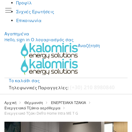
Προφίλ
Συχνές Ερωτήσεις
Επικοινωνία
Αγαπημένα
Hello, sign in
Ο λογαριασμός σας
Αναζήτηση
Το καλάθι σας
(+30) 210 8980840
Τηλεφωνικές Παραγγελίες:
Μετάβαση
στο
Αρχική
Θέρμανση
ΕΝΕΡΓΕΙΑΚΑ ΤΖΑΚΙΑ
περιεχόμενο
Ενεργειακά Τζάκια αερόθερμα
Ενεργειακό Τζάκι Defro Home Intra ME T G
Μετάβαση
στο