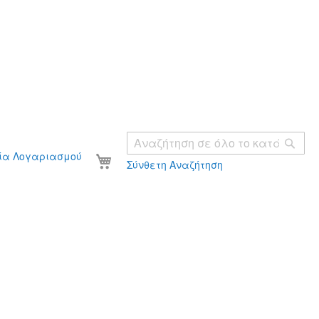
Ανα
Το καλάθι σας
ία Λογαριασμού
Σύνθετη Αναζήτηση