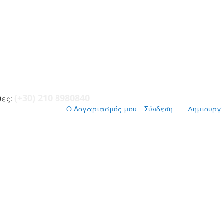
(+30) 210 8980840
ες:
Ο Λογαριασμός μου
Σύνδεση
Δημιουργ