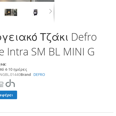
γειακό Τζάκι Defro
 Intra SM BL MINI G
τα:
πό 4-10 ημέρες
NGBL.01440
Brand
DEFRO
αφέρει