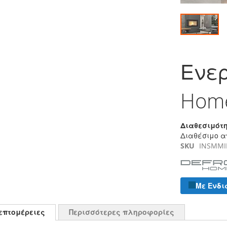
Μετάβαση
στην
Ενερ
αρχή
της
συλλογής
Home
εικόνων
Διαθεσιμότη
Διαθέσιμο α
SKU
INSMMI
Με Ενδι
επτομέρειες
Περισσότερες πληροφορίες