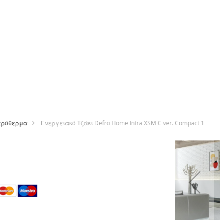
ερόθερμα
Ενεργειακό Τζάκι Defro Home Intra XSM C ver. Compact 1
Μετάβαση
στο
τέλος
της
ε
συλλογής
εικόνων