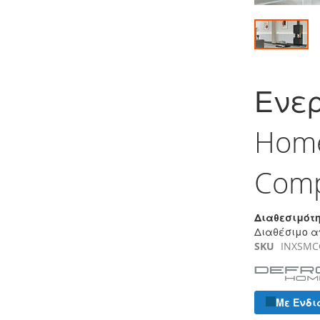
Μετάβαση
στην
Ενερ
αρχή
της
συλλογής
Home
εικόνων
Comp
Διαθεσιμότη
Διαθέσιμο α
SKU
INXSMC
Με Ενδι