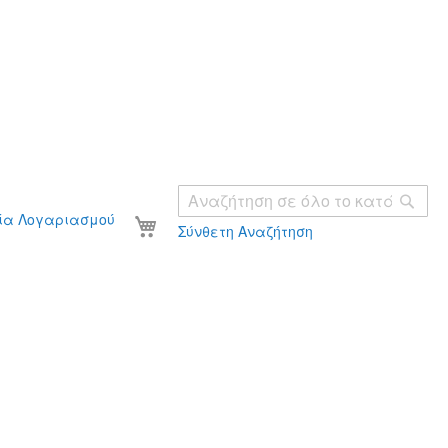
Ανα
Το καλάθι σας
ία Λογαριασμού
Σύνθετη Αναζήτηση