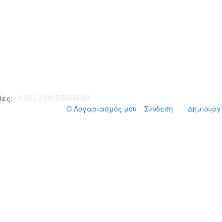
(+30) 210 8980840
ες:
Ο Λογαριασμός μου
Σύνδεση
Δημιουργ