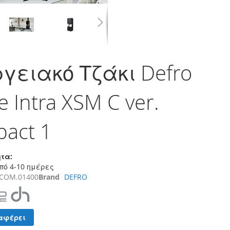
γειακό Τζάκι Defro
 Intra XSM C ver.
act 1
τα:
πό 4-10 ημέρες
COM.01400
Brand
DEFRO
αφέρει