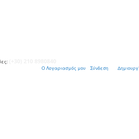
(+30) 210 8980840
ες:
Ο Λογαριασμός μου
Σύνδεση
Δημιουργ