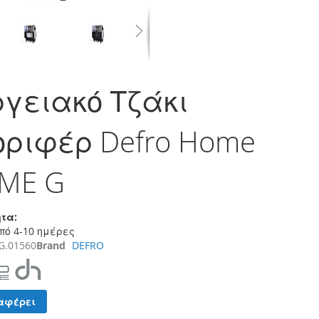
γειακό Τζάκι
ριφέρ Defro Home
 ME G
τα:
πό 4-10 ημέρες
G.01560
Brand
DEFRO
αφέρει