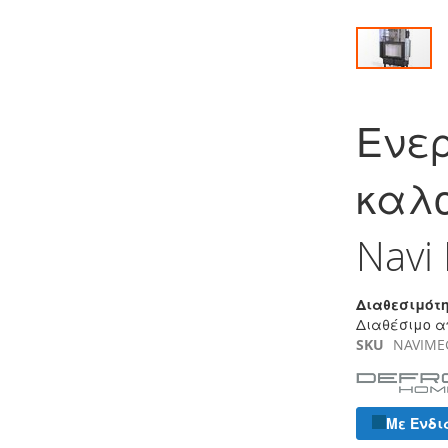
Μετάβαση
στην
Ενερ
αρχή
της
συλλογής
καλο
εικόνων
Navi
Διαθεσιμότη
Διαθέσιμο α
SKU
NAVIME
Με Ενδι