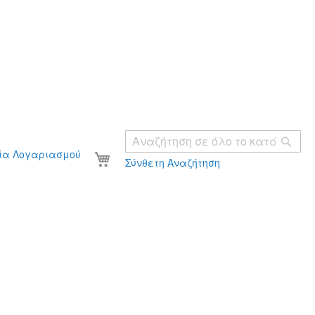
Ανα
Το καλάθι σας
ία Λογαριασμού
Σύνθετη Αναζήτηση