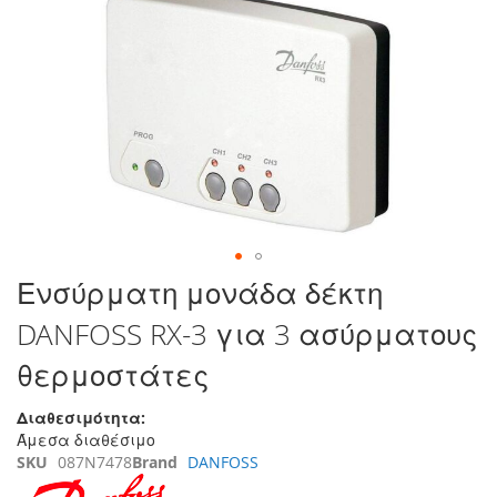
στο
τέλος
της
συλλογής
εικόνων
Μετάβαση
Ενσύρματη μονάδα δέκτη
στην
DANFOSS RX-3 για 3 ασύρματους
αρχή
της
θερμοστάτες
συλλογής
εικόνων
Διαθεσιμότητα:
Άμεσα διαθέσιμο
SKU
087N7478
Brand
DANFOSS