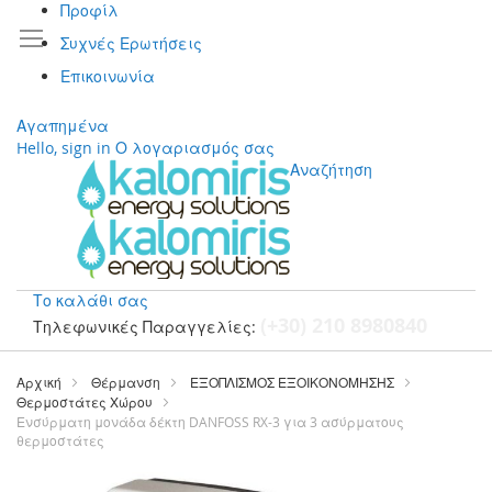
Προφίλ
Συχνές Ερωτήσεις
Επικοινωνία
Αγαπημένα
Hello, sign in
Ο λογαριασμός σας
Αναζήτηση
Το καλάθι σας
(+30) 210 8980840
Τηλεφωνικές Παραγγελίες:
Μετάβαση
στο
Αρχική
Θέρμανση
ΕΞΟΠΛΙΣΜΟΣ ΕΞΟΙΚΟΝΟΜΗΣΗΣ
περιεχόμενο
Θερμοστάτες Χώρου
Ενσύρματη μονάδα δέκτη DANFOSS RX-3 για 3 ασύρματους
θερμοστάτες
Μετάβαση