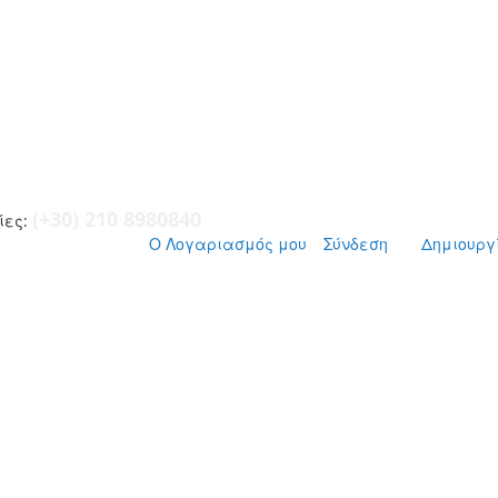
(+30) 210 8980840
ες:
Ο Λογαριασμός μου
Σύνδεση
Δημιουργ