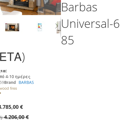
Barbas
Universal-6
85
ΕΤΑ)
τα:
πό 4-10 ημέρες
59
Brand
BARBAS
3.785,00 €
4.206,00 €
ή