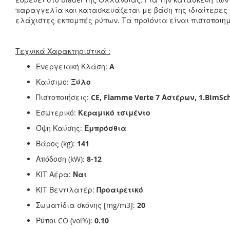
παραγγελία και κατασκευάζεται με βάση της ιδιαίτερες 
ελάχιστες εκπομπές ρύπων. Τα προϊόντα είναι πιστοποιημ
Τεχνικά Χαρακτηριστικά :
Ενεργειακή Κλάση:
A
Καύσιμο:
Ξύλο
Πιστοποιήσεις:
CE, Flamme Verte 7 Αστέρων, 1.BImSc
Εσωτερικό:
Κεραμικό τσιμέντο
Όψη Καύσης:
Εμπρόσθια
Βάρος (kg):
141
Απόδοση (kW):
8-12
ΚΙΤ Αέρα:
Ναι
ΚΙΤ Βεντιλατέρ:
Προαιρετικό
Σωματίδια σκόνης [mg/m3]:
20
Ρύποι CO (vol%):
0.10