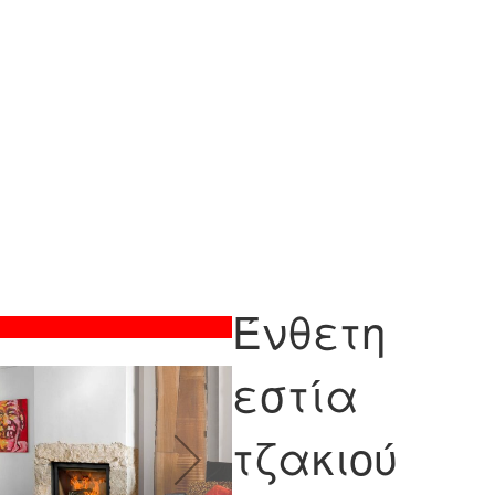
Ένθετη
εστία
τζακιού