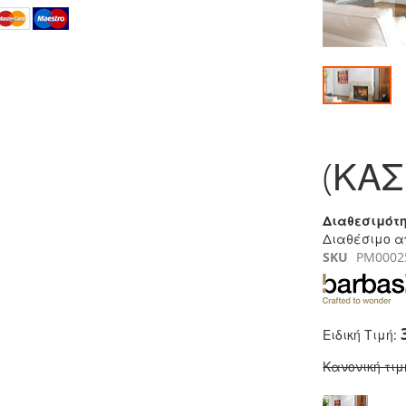
Μετάβαση
στην
(ΚΑΣ
αρχή
της
συλλογής
εικόνων
Διαθεσιμότη
Διαθέσιμο α
SKU
PM0002
Ειδική Τιμή
Κανονική τιμ