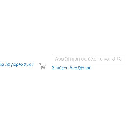
Ανα
Το καλάθι σας
ία Λογαριασμού
Σύνθετη Αναζήτηση