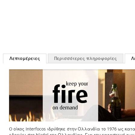
Λεπτομέρειες
Περισσότερες πληροφορίες
Λ
O οίκος Interfocos ιδρύθηκε στην Ολλανδία το 1976 ως 
εδρεύει στο bladel της Ολλανδίας. Για την κατασκευή των