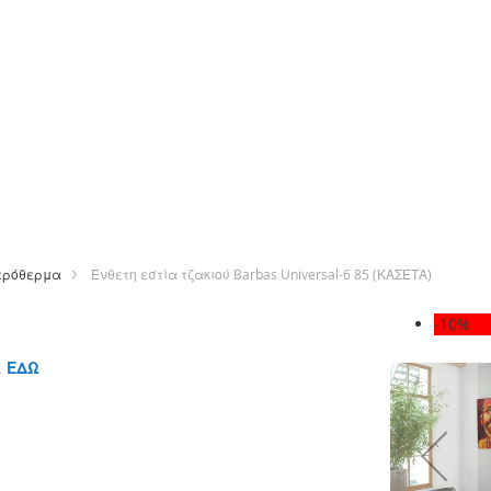
ερόθερμα
Ένθετη εστία τζακιού Barbas Universal-6 85 (ΚΑΣΕΤΑ)
Μετάβαση
-10%
στο
τέλος
ε
ΕΔΩ
της
συλλογής
εικόνων
ε