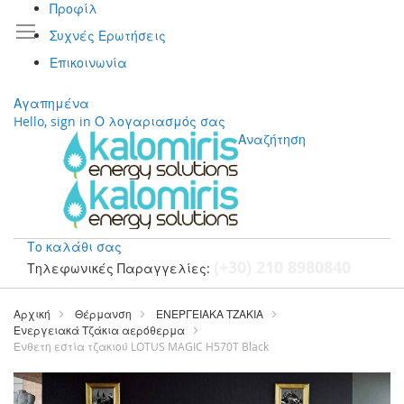
Προφίλ
Συχνές Ερωτήσεις
Επικοινωνία
Αγαπημένα
Hello, sign in
Ο λογαριασμός σας
Αναζήτηση
Το καλάθι σας
(+30) 210 8980840
Τηλεφωνικές Παραγγελίες:
Μετάβαση
στο
Αρχική
Θέρμανση
ΕΝΕΡΓΕΙΑΚΑ ΤΖΑΚΙΑ
περιεχόμενο
Ενεργειακά Τζάκια αερόθερμα
Ένθετη εστία τζακιού LOTUS MAGIC H570T Black
Μετάβαση
στο