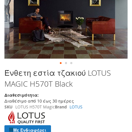
τέλος
της
συλλογής
εικόνων
Μετάβαση
Ένθετη εστία τζακιού LOTUS
στην
MAGIC H570T Black
αρχή
της
συλλογής
Διαθεσιμότητα:
εικόνων
Διαθέσιμο από 10 έως 30 ημέρες
SKU
LOTUS H570T Magic
Brand
LOTUS
Με Ενδιαφέρει