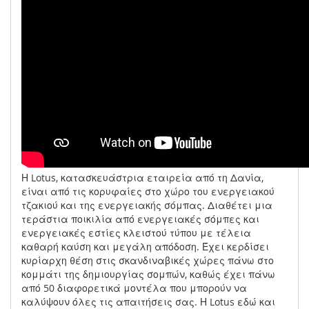
Η Lotus, κατασκευάστρια εταιρεία από τη Δανία,
είναι από τις κορυφαίες στο χώρο του ενεργειακού
τζακιού και της ενεργειακής σόμπας. Διαθέτει μια
τεράστια ποικιλία από ενεργειακές σόμπες και
ενεργειακές εστίες κλειστού τύπου με τέλεια
καθαρή καύση και μεγάλη απόδοση. Έχει κερδίσει
κυρίαρχη θέση στις σκανδιναβικές χώρες πάνω στο
κομμάτι της δημιουργίας σομπών, καθώς έχει πάνω
από 50 διαφορετικά μοντέλα που μπορούν να
καλύψουν όλες τις απαιτήσεις σας. Η Lotus εδώ και