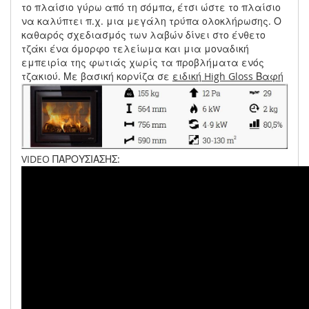
το πλαίσιο γύρω από τη σόμπα, έτσι ώστε το πλαίσιο
να καλύπτει π.χ. μια μεγάλη τρύπα ολοκλήρωσης. Ο
καθαρός σχεδιασμός των λαβών δίνει στο ένθετο
τζάκι ένα όμορφο τελείωμα και μια μοναδική
εμπειρία της φωτιάς χωρίς τα προβλήματα ενός
τζακιού. Με βασική κορνίζα σε
ειδική High Gloss Βαφή
VIDEO ΠΑΡΟΥΣΙΑΣΗΣ: