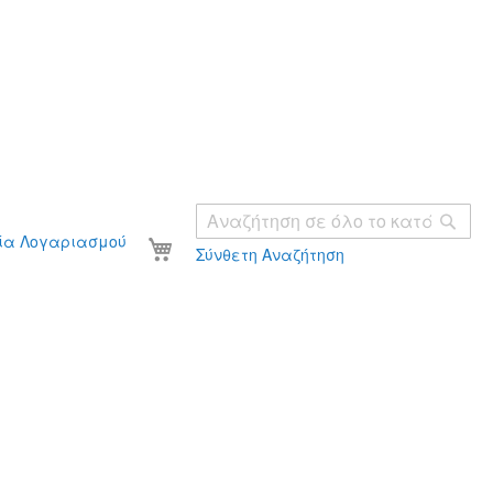
Ανα
Το καλάθι σας
ία Λογαριασμού
Σύνθετη Αναζήτηση