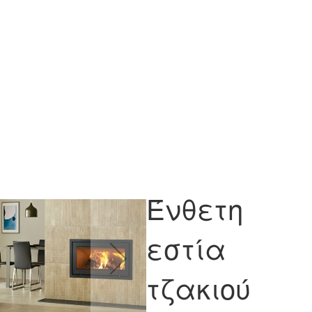
Ένθετη
εστία
τζακιού