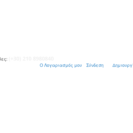
(+30) 210 8980840
ες:
Ο Λογαριασμός μου
Σύνδεση
Δημιουργ