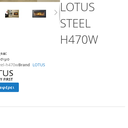
LOTUS
STEEL
H470W
τα:
έσιμο
teel-h470w
Brand
LOTUS
αφέρει