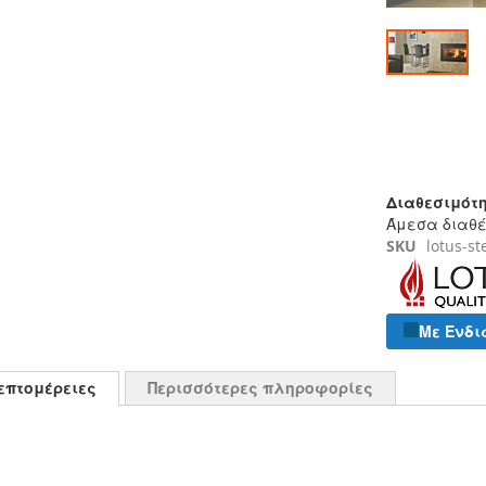
Μετάβαση
στην
αρχή
της
συλλογής
Διαθεσιμότη
εικόνων
Άμεσα διαθ
SKU
lotus-s
Με Ενδι
επτομέρειες
Περισσότερες πληροφορίες