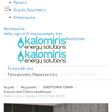
Προφίλ
Συχνές Ερωτήσεις
Επικοινωνία
Αγαπημένα
Hello, sign in
Ο λογαριασμός σας
Αναζήτηση
Το καλάθι σας
(+30) 210 8980840
Τηλεφωνικές Παραγγελίες:
Μετάβαση
στο
Αρχική
Θέρμανση
ΕΝΕΡΓΕΙΑΚΑ ΤΖΑΚΙΑ
περιεχόμενο
Ενεργειακά Τζάκια αερόθερμα
Ένθετη εστία τζακιού LOTUS STEEL H570T
Μετάβαση
στο