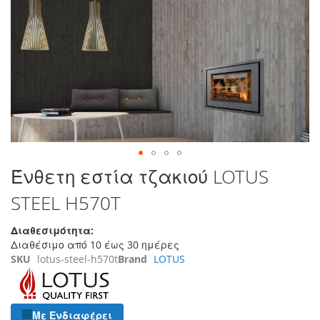
τέλος
της
συλλογής
εικόνων
Μετάβαση
Ένθετη εστία τζακιού LOTUS
στην
STEEL H570T
αρχή
της
συλλογής
Διαθεσιμότητα:
εικόνων
Διαθέσιμο από 10 έως 30 ημέρες
SKU
lotus-steel-h570t
Brand
LOTUS
Με Ενδιαφέρει