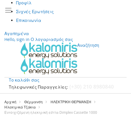
Προφίλ
Συχνές Ερωτήσεις
Επικοινωνία
Αγαπημένα
Hello, sign in
Ο λογαριασμός σας
Αναζήτηση
Το καλάθι σας
(+30) 210 8980840
Τηλεφωνικές Παραγγελίες:
Μετάβαση
στο
Αρχική
Θέρμανση
ΗΛΕΚΤΡΙΚΗ ΘΕΡΜΑΝΣΗ
περιεχόμενο
Ηλεκτρικά Τζάκια
Εντοιχιζόμενη ηλεκτρική εστία Dimplex Cassette 1000
Μετάβαση
στο