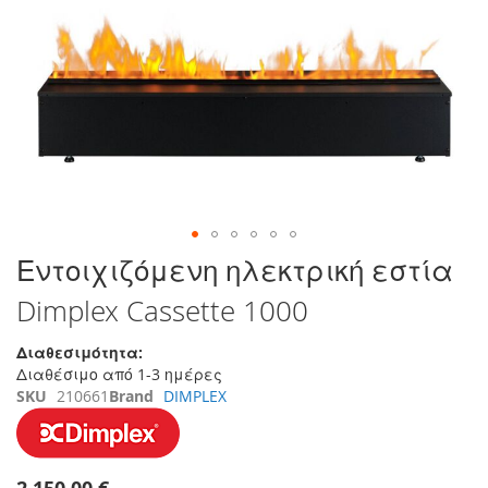
τέλος
της
συλλογής
εικόνων
Μετάβαση
Εντοιχιζόμενη ηλεκτρική εστία
στην
Dimplex Cassette 1000
αρχή
της
συλλογής
Διαθεσιμότητα:
εικόνων
Διαθέσιμο από 1-3 ημέρες
SKU
210661
Brand
DIMPLEX