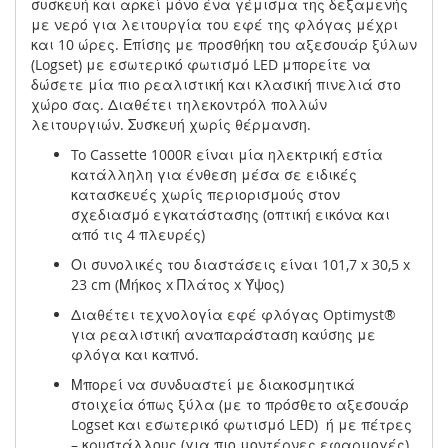
συσκευή και αρκεί μόνο ένα γέμισμα της δεξαμενής
με νερό για λειτουργία του εφέ της φλόγας μέχρι
και 10 ώρες. Επίσης με προσθήκη του αξεσουάρ ξύλων
(Logset) με εσωτερικό φωτισμό LED μπορείτε να
δώσετε μία πιο ρεαλιστική και κλασική πινελιά στο
χώρο σας. Διαθέτει τηλεκοντρόλ πολλών
λειτουργιών. Συσκευή χωρίς θέρμανση.
To Cassette 1000R είναι μία ηλεκτρική εστία
κατάλληλη για ένθεση μέσα σε ειδικές
κατασκευές χωρίς περιορισμούς στον
σχεδιασμό εγκατάστασης (οπτική εικόνα και
από τις 4 πλευρές)
Οι συνολικές του διαστάσεις είναι 101,7 x 30,5 x
23 cm (Μήκος x Πλάτος x Ύψος)
Διαθέτει τεχνολογία εφέ φλόγας Optimyst®
για ρεαλιστική αναπαράσταση καύσης με
φλόγα και καπνό.
Μπορεί να συνδυαστεί με διακοσμητικά
στοιχεία όπως ξύλα (με το πρόσθετο αξεσουάρ
Logset και εσωτερικό φωτισμό LED) ή με πέτρες
– κρυστάλλους (για πιο μοντέρνες εφαρμογές)