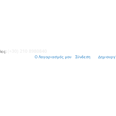
(+30) 210 8980840
ες:
Ο Λογαριασμός μου
Σύνδεση
Δημιουργ