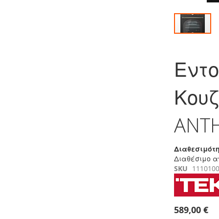
Μετάβαση
στην
Εντο
αρχή
της
συλλογής
Κουζ
εικόνων
ANTH
Διαθεσιμότη
Διαθέσιμο α
SKU
111010
589,00 €