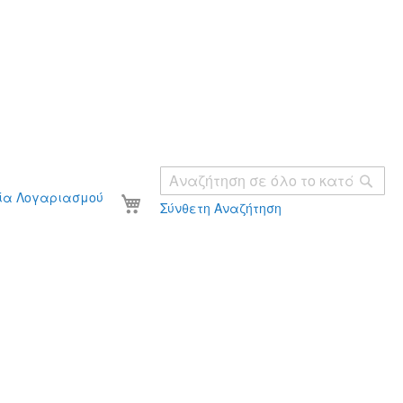
Ανα
Το καλάθι σας
ία Λογαριασμού
Σύνθετη Αναζήτηση