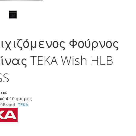
ιχιζόμενος Φούρνος
ίνας TEKA Wish HLB
SS
τα:
πό 4-10 ημέρες
70
Brand
TEKA