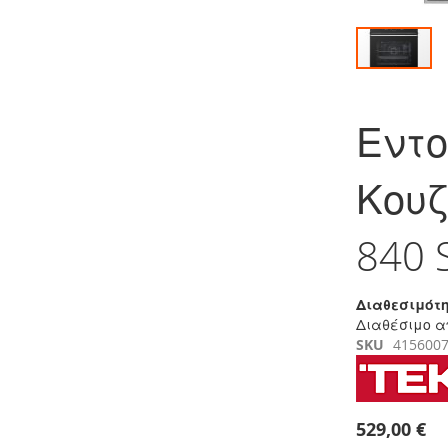
Μετάβαση
στην
Εντο
αρχή
της
συλλογής
Κουζ
εικόνων
840 
Διαθεσιμότη
Διαθέσιμο α
SKU
415600
529,00 €