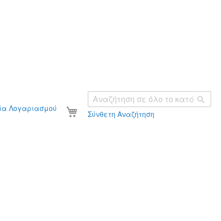
Ανα
Το καλάθι σας
ία Λογαριασμού
Σύνθετη Αναζήτηση