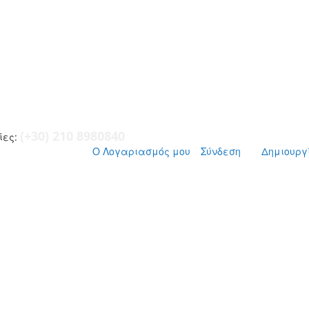
(+30) 210 8980840
ες:
Ο Λογαριασμός μου
Σύνδεση
Δημιουργ