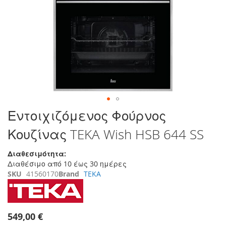
της
συλλογής
εικόνων
Μετάβαση
Εντοιχιζόμενος Φούρνος
στην
Κουζίνας TEKA Wish HSB 644 SS
αρχή
της
συλλογής
Διαθεσιμότητα:
εικόνων
Διαθέσιμο από 10 έως 30 ημέρες
SKU
41560170
Brand
TEKA
549,00 €