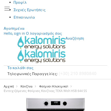
Προφίλ
Συχνές Ερωτήσεις
Επικοινωνία
Αγαπημένα
Hello, sign in
Ο λογαριασμός σας
Αναζήτηση
Το καλάθι σας
(+30) 210 8980840
Τηλεφωνικές Παραγγελίες:
Μετάβαση
στο
Αρχική
Κουζίνα
Φούρνοι Ηλεκτρικοί
περιεχόμενο
Εντοιχιζόμενος Φούρνος Κουζίνας TEKA Wish HSB 644 SS
Μετάβαση
στο
τέλος