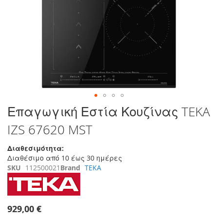
της
συλλογής
εικόνων
Μετάβαση
Επαγωγική Εστία Κουζίνας TEKA
στην
IZS 67620 MST
αρχή
της
συλλογής
Διαθεσιμότητα:
εικόνων
Διαθέσιμο από 10 έως 30 ημέρες
SKU
112500021
Brand
TEKA
929,00 €