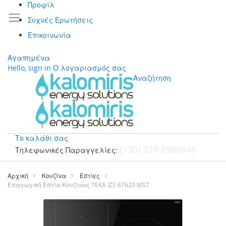
Προφίλ
Συχνές Ερωτήσεις
Επικοινωνία
Αγαπημένα
Hello, sign in
Ο λογαριασμός σας
Αναζήτηση
Το καλάθι σας
(+30) 210 8980840
Τηλεφωνικές Παραγγελίες:
Μετάβαση
στο
Αρχική
Κουζίνα
Εστίες
περιεχόμενο
Επαγωγική Εστία Κουζίνας TEKA IZS 67620 MST
Μετάβαση
στο
τέλος