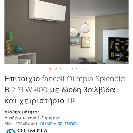
στο
τέλος
της
συλλογής
εικόνων
Μετάβαση
Επιτοίχιο fancoil Olimpia Splendid
στην
Bi2 SLW 400 με δίοδη βαλβίδα
αρχή
της
και χειριστήριο TR
συλλογής
εικόνων
Διαθεσιμότητα:
Διαθέσιμο από 1-3 ημέρες
SKU
1784
Brand
OLIMPIA SPLENDID