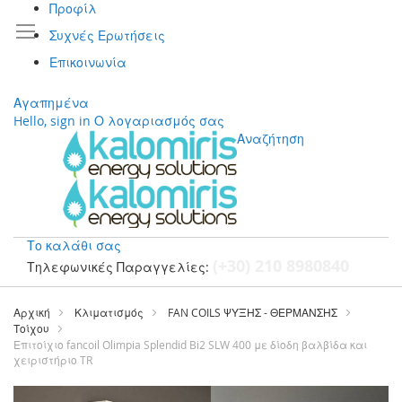
Προφίλ
Συχνές Ερωτήσεις
Επικοινωνία
Αγαπημένα
Hello, sign in
Ο λογαριασμός σας
Αναζήτηση
Το καλάθι σας
(+30) 210 8980840
Τηλεφωνικές Παραγγελίες:
Μετάβαση
στο
Αρχική
Κλιματισμός
FAN COILS ΨΥΞΗΣ - ΘΕΡΜΑΝΣΗΣ
περιεχόμενο
Τοίχου
Επιτοίχιο fancoil Olimpia Splendid Bi2 SLW 400 με δίοδη βαλβίδα και
χειριστήριο TR
Μετάβαση