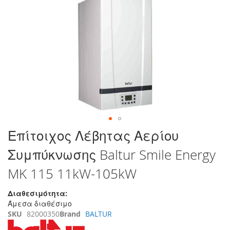
στο
τέλος
της
συλλογής
εικόνων
Μετάβαση
Επίτοιχος Λέβητας Αερίου
στην
Συμπύκνωσης Baltur Smile Energy
αρχή
της
MK 115 11kW-105kW
συλλογής
εικόνων
Διαθεσιμότητα:
Άμεσα διαθέσιμο
SKU
82000350
Brand
BALTUR