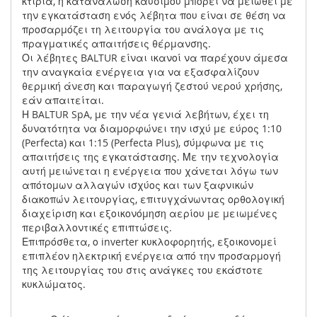
κτίρια, η κατανάλωση καυσίµου µπορεί να µειωθεί µε
την εγκατάσταση ενός λέβητα που είναι σε θέση να
προσαρµόζει τη λειτουργία του ανάλογα µε τις
πραγµατικές απαιτήσεις θέρµανσης.
Οι λέβητες BALTUR είναι ικανοί να παρέχουν άµεσα
την αναγκαία ενέργεια για να εξασφαλίζουν
θερµική άνεση και παραγωγή ζεστού νερού χρήσης,
εάν απαιτείται.
Η BALTUR SpA, µε την νέα γενιά λεβήτων, έχει τη
δυνατότητα να διαµορφώνει την ισχύ µε εύρος 1:10
(Perfecta) και 1:15 (Perfecta Plus), σύµφωνα µε τις
απαιτήσεις της εγκατάστασης. Με την τεχνολογία
αυτή µειώνεται η ενέργεια που χάνεται λόγω των
απότοµων αλλαγών ισχύος και των ξαφνικών
διακοπών λειτουργίας, επιτυγχάνωντας ορθολογική
διαχείριση και εξοικονόµηση αερίου µε µειωµένες
περιβαλλοντικές επιπτώσεις.
Επιπρόσθετα, ο inverter κυκλοφορητής, εξοικονοµεί
επιπλέον ηλεκτρική ενέργεια από την προσαρµογή
της λειτουργίας του στις ανάγκες του εκάστοτε
κυκλώµατος.