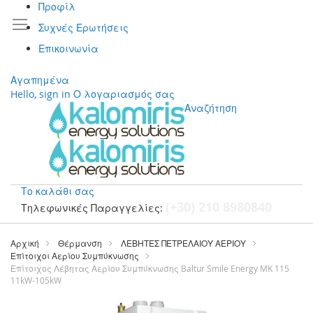
Προφίλ
Συχνές Ερωτήσεις
Επικοινωνία
Αγαπημένα
Hello, sign in
Ο λογαριασμός σας
Αναζήτηση
Το καλάθι σας
(+30) 210 8980840
Τηλεφωνικές Παραγγελίες:
Μετάβαση
στο
Αρχική
Θέρμανση
ΛΕΒΗΤΕΣ ΠΕΤΡΕΛΑΙΟΥ ΑΕΡΙΟΥ
περιεχόμενο
Επίτοιχοι Αερίου Συμπύκνωσης
Επίτοιχος Λέβητας Αερίου Συμπύκνωσης Baltur Smile Energy MK 115
11kW-105kW
Μετάβαση