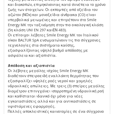
και διακοπών, επιμηκύνοντας κατά συνέπεια το χρόνο
ζωής των στοιχείων. Οι εκπομπές από οξείδια του
αζώτου (ΝΟx) και μονοξείδια άνθρακα (CO) είναι
υπερβολικά μειωμένες και επιτρέπουν στο Smile
Energy MK την ταξινόμηση στην πιο οικολογική κλάση
(5η κλάση UNI EN 297 καιΕΝ 483).
Οι επίτοιχοι λέβητες Smile Energy MK του Ιταλικού
οίκου BALTUR SpA ενσωµατώνουν τις πιο σύγχρονες
τεχνολογίες στα συστήµατα καύσης,
εξασφαλίζοντας υψηλό βαθµό απόδοσης µε
ασφάλεια και αξιοπιστία.
Απόδοση και αξιοπιστία
Οι λέβητες μεγάλης ισχύος Smile Energy MK
διαθέτουν σπειροειδή εναλλάκτη θερµότητας που
εξασφαλίζει υψηλές ροές νερού και χαµηλές
υδραυλικές απώλειες. Με τρεις (3) σπείρες µεγάλης
διαµέτρου επιτυγχάνει ισορροπηµένη υδραυλική ροή
και καθίσταται ιδανικό όχι µόνο για νέες
εγκαταστάσεις αλλά και για αντικαστάσεις σε
υφιστάµενες εφαρµογές.
Πολλές αποκλειστικές καινοτοµίες σε ένα σύγχρονο