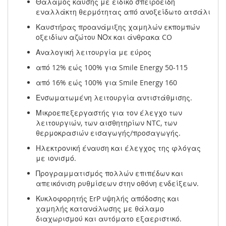
Θάλαμος καύσης με ειδικό σπειροειδή
εναλλάκτη θερμότητας από ανοξείδωτο ατσάλι
Καυστήρας προανάμιξης χαμηλών εκπομπών
οξειδίων αζώτου ΝΟx και άνθρακα CO
Αναλογική λειτουργία με εύρος
από 12% εώς 100% για Smile Energy 50-115
από 16% εώς 100% για Smile Energy 160
Ενσωματωμένη λειτουργία αντιστάθμισης.
Μικροεπεξεργαστής για τον έλεγχο των
λειτουργιών, των αισθητηρίων NTC, των
θερμοκρασιών εισαγωγής/προσαγωγής.
Ηλεκτρονική έναυση και έλεγχος της φλόγας
με ιονισμό.
Προγραμματισμός πολλών επιπέδων και
απεικόνιση ρυθμίσεων στην οθόνη ενδείξεων.
Κυκλοφορητής ErP υψηλής απόδοσης και
χαμηλής κατανάλωσης με θάλαμο
διαχωρισμού και αυτόματο εξαεριστικό.