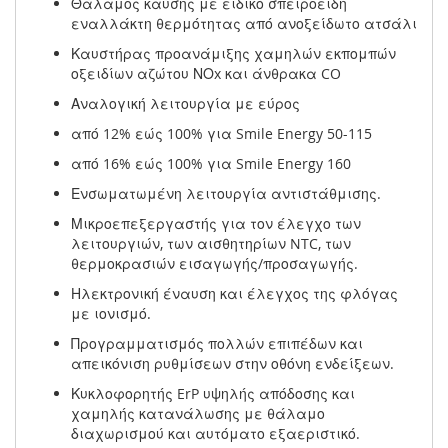
Θάλαμος καύσης με ειδικό σπειροειδή
εναλλάκτη θερμότητας από ανοξείδωτο ατσάλι
Καυστήρας προανάμιξης χαμηλών εκπομπών
οξειδίων αζώτου ΝΟx και άνθρακα CO
Αναλογική λειτουργία με εύρος
από 12% εώς 100% για Smile Energy 50-115
από 16% εώς 100% για Smile Energy 160
Ενσωματωμένη λειτουργία αντιστάθμισης.
Μικροεπεξεργαστής για τον έλεγχο των
λειτουργιών, των αισθητηρίων NTC, των
θερμοκρασιών εισαγωγής/προσαγωγής.
Ηλεκτρονική έναυση και έλεγχος της φλόγας
με ιονισμό.
Προγραμματισμός πολλών επιπέδων και
απεικόνιση ρυθμίσεων στην οθόνη ενδείξεων.
Κυκλοφορητής ErP υψηλής απόδοσης και
χαμηλής κατανάλωσης με θάλαμο
διαχωρισμού και αυτόματο εξαεριστικό.