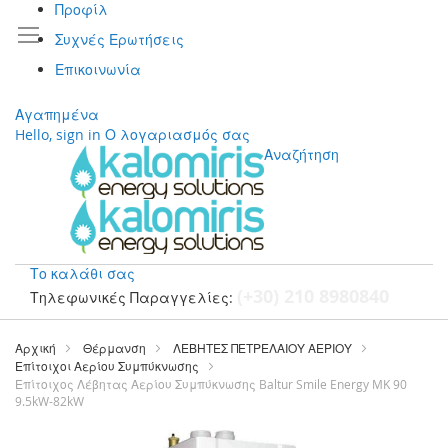
Προφίλ
Συχνές Ερωτήσεις
Επικοινωνία
Αγαπημένα
Hello, sign in
Ο λογαριασμός σας
Αναζήτηση
Το καλάθι σας
(+30) 210 8980840
Τηλεφωνικές Παραγγελίες:
Μετάβαση
στο
Αρχική
Θέρμανση
ΛΕΒΗΤΕΣ ΠΕΤΡΕΛΑΙΟΥ ΑΕΡΙΟΥ
περιεχόμενο
Επίτοιχοι Αερίου Συμπύκνωσης
Επίτοιχος Λέβητας Αερίου Συμπύκνωσης Baltur Smile Energy MK 90
9.5kW-82kW
Μετάβαση