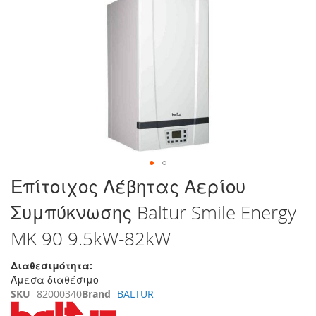
στο
τέλος
της
συλλογής
εικόνων
Μετάβαση
Επίτοιχος Λέβητας Αερίου
στην
Συμπύκνωσης Baltur Smile Energy
αρχή
της
MK 90 9.5kW-82kW
συλλογής
εικόνων
Διαθεσιμότητα:
Άμεσα διαθέσιμο
SKU
82000340
Brand
BALTUR