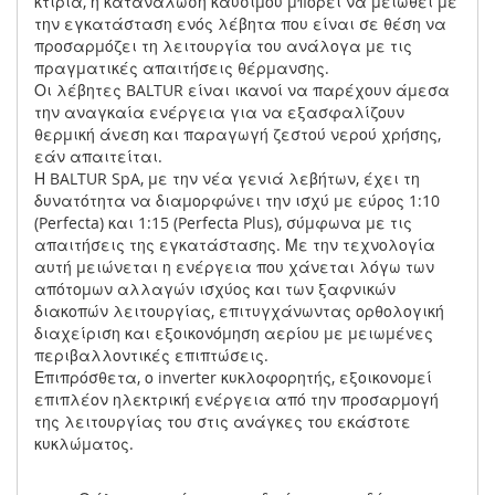
κτίρια, η κατανάλωση καυσίµου µπορεί να µειωθεί µε
την εγκατάσταση ενός λέβητα που είναι σε θέση να
προσαρµόζει τη λειτουργία του ανάλογα µε τις
πραγµατικές απαιτήσεις θέρµανσης.
Οι λέβητες BALTUR είναι ικανοί να παρέχουν άµεσα
την αναγκαία ενέργεια για να εξασφαλίζουν
θερµική άνεση και παραγωγή ζεστού νερού χρήσης,
εάν απαιτείται.
Η BALTUR SpA, µε την νέα γενιά λεβήτων, έχει τη
δυνατότητα να διαµορφώνει την ισχύ µε εύρος 1:10
(Perfecta) και 1:15 (Perfecta Plus), σύµφωνα µε τις
απαιτήσεις της εγκατάστασης. Με την τεχνολογία
αυτή µειώνεται η ενέργεια που χάνεται λόγω των
απότοµων αλλαγών ισχύος και των ξαφνικών
διακοπών λειτουργίας, επιτυγχάνωντας ορθολογική
διαχείριση και εξοικονόµηση αερίου µε µειωµένες
περιβαλλοντικές επιπτώσεις.
Επιπρόσθετα, ο inverter κυκλοφορητής, εξοικονοµεί
επιπλέον ηλεκτρική ενέργεια από την προσαρµογή
της λειτουργίας του στις ανάγκες του εκάστοτε
κυκλώµατος.