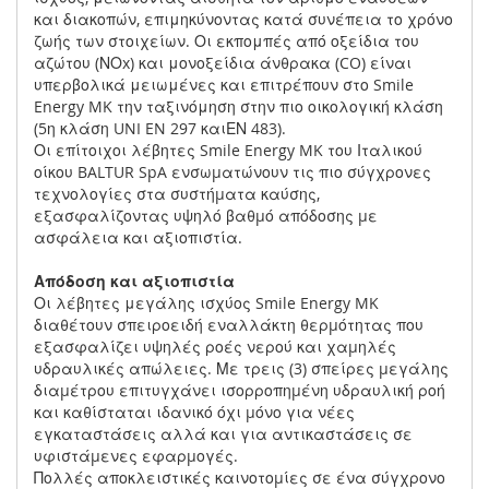
και διακοπών, επιμηκύνοντας κατά συνέπεια το χρόνο
ζωής των στοιχείων. Οι εκπομπές από οξείδια του
αζώτου (ΝΟx) και μονοξείδια άνθρακα (CO) είναι
υπερβολικά μειωμένες και επιτρέπουν στο Smile
Energy MK την ταξινόμηση στην πιο οικολογική κλάση
(5η κλάση UNI EN 297 καιΕΝ 483).
Οι επίτοιχοι λέβητες Smile Energy MK του Ιταλικού
οίκου BALTUR SpA ενσωµατώνουν τις πιο σύγχρονες
τεχνολογίες στα συστήµατα καύσης,
εξασφαλίζοντας υψηλό βαθµό απόδοσης µε
ασφάλεια και αξιοπιστία.
Απόδοση και αξιοπιστία
Οι λέβητες μεγάλης ισχύος Smile Energy MK
διαθέτουν σπειροειδή εναλλάκτη θερµότητας που
εξασφαλίζει υψηλές ροές νερού και χαµηλές
υδραυλικές απώλειες. Με τρεις (3) σπείρες µεγάλης
διαµέτρου επιτυγχάνει ισορροπηµένη υδραυλική ροή
και καθίσταται ιδανικό όχι µόνο για νέες
εγκαταστάσεις αλλά και για αντικαστάσεις σε
υφιστάµενες εφαρµογές.
Πολλές αποκλειστικές καινοτοµίες σε ένα σύγχρονο