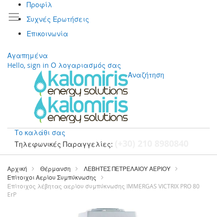
Προφίλ
Συχνές Ερωτήσεις
Επικοινωνία
Αγαπημένα
Hello, sign in
Ο λογαριασμός σας
Αναζήτηση
Το καλάθι σας
(+30) 210 8980840
Τηλεφωνικές Παραγγελίες:
Μετάβαση
στο
Αρχική
Θέρμανση
ΛΕΒΗΤΕΣ ΠΕΤΡΕΛΑΙΟΥ ΑΕΡΙΟΥ
περιεχόμενο
Επίτοιχοι Αερίου Συμπύκνωσης
Επίτοιχος λέβητας αερίου συμπύκνωσης IMMERGAS VICTRIX PRO 80
ErP
Μετάβαση