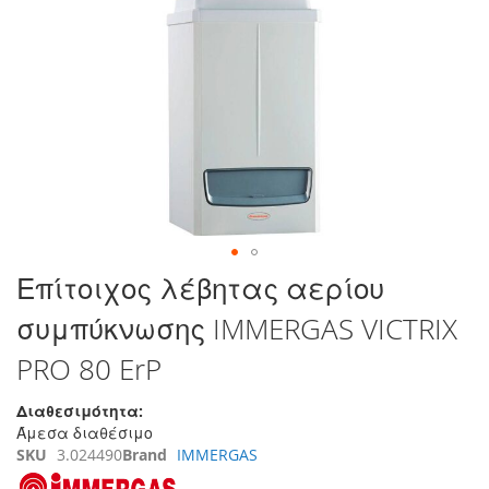
στο
τέλος
της
συλλογής
εικόνων
Μετάβαση
Επίτοιχος λέβητας αερίου
στην
συμπύκνωσης IMMERGAS VICTRIX
αρχή
της
PRO 80 ErP
συλλογής
εικόνων
Διαθεσιμότητα:
Άμεσα διαθέσιμο
SKU
3.024490
Brand
IMMERGAS