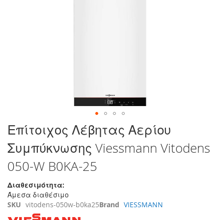
στο
τέλος
της
συλλογής
εικόνων
Μετάβαση
Επίτοιχος Λέβητας Αερίου
στην
Συμπύκνωσης Viessmann Vitodens
αρχή
της
050-W B0KA-25
συλλογής
εικόνων
Διαθεσιμότητα:
Άμεσα διαθέσιμο
SKU
vitodens-050w-b0ka25
Brand
VIESSMANN