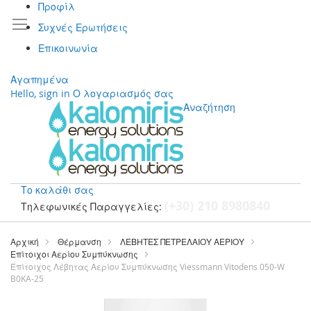
Προφίλ
Συχνές Ερωτήσεις
Επικοινωνία
Αγαπημένα
Hello, sign in
Ο λογαριασμός σας
Αναζήτηση
Το καλάθι σας
(+30) 210 8980840
Τηλεφωνικές Παραγγελίες:
Μετάβαση
στο
Αρχική
Θέρμανση
ΛΕΒΗΤΕΣ ΠΕΤΡΕΛΑΙΟΥ ΑΕΡΙΟΥ
περιεχόμενο
Επίτοιχοι Αερίου Συμπύκνωσης
Επίτοιχος Λέβητας Αερίου Συμπύκνωσης Viessmann Vitodens 050-W
B0KA-25
Μετάβαση