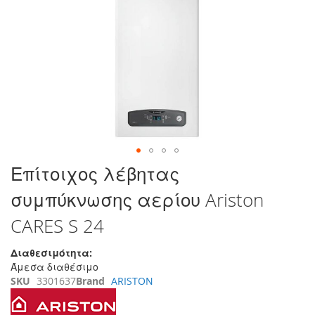
τέλος
της
συλλογής
εικόνων
Μετάβαση
Επίτοιχος λέβητας
στην
συμπύκνωσης αερίου Ariston
αρχή
της
CARES S 24
συλλογής
εικόνων
Διαθεσιμότητα:
Άμεσα διαθέσιμο
SKU
3301637
Brand
ARISTON