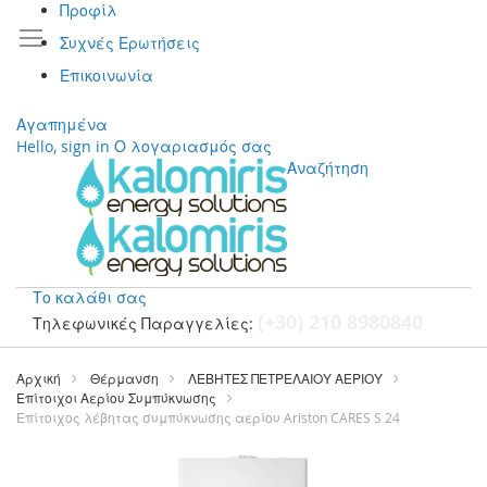
Προφίλ
Συχνές Ερωτήσεις
Επικοινωνία
Αγαπημένα
Hello, sign in
Ο λογαριασμός σας
Αναζήτηση
Το καλάθι σας
(+30) 210 8980840
Τηλεφωνικές Παραγγελίες:
Μετάβαση
στο
Αρχική
Θέρμανση
ΛΕΒΗΤΕΣ ΠΕΤΡΕΛΑΙΟΥ ΑΕΡΙΟΥ
περιεχόμενο
Επίτοιχοι Αερίου Συμπύκνωσης
Επίτοιχος λέβητας συμπύκνωσης αερίου Ariston CARES S 24
Μετάβαση
στο