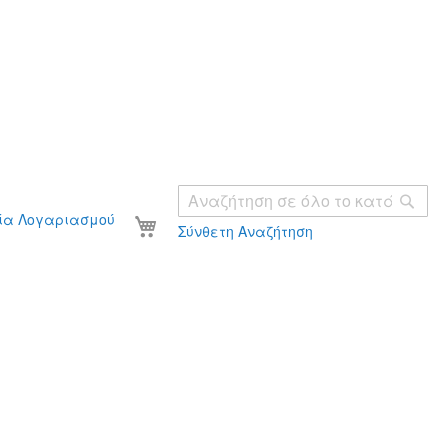
Ανα
Το καλάθι σας
ία Λογαριασμού
Σύνθετη Αναζήτηση