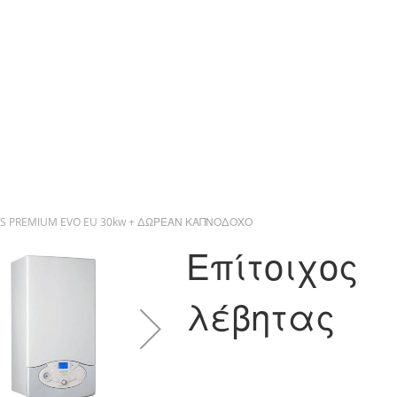
CLAS PREMIUM EVO EU 30kw + ΔΩΡΕΑΝ ΚΑΠΝΟΔΟΧΟ
Επίτοιχος
λέβητας