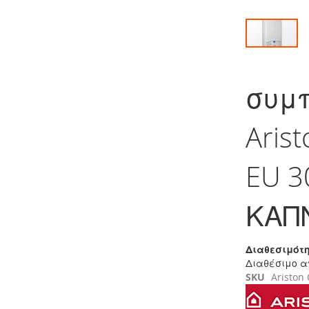
Μετάβαση
στην
συμ
αρχή
της
συλλογής
Aris
εικόνων
EU 3
ΚΑΠ
Διαθεσιμότη
Διαθέσιμο α
SKU
Ariston