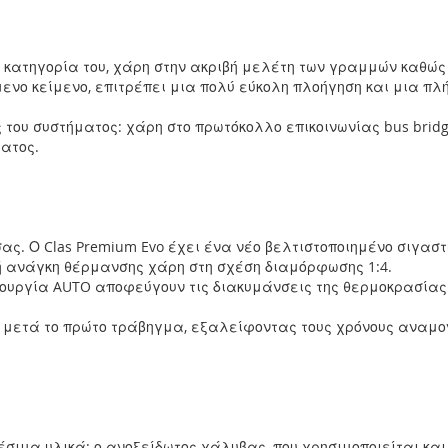
 κατηγορία του, χάρη στην ακριβή μελέτη των γραμμών καθώς 
όμενο κείμενο, επιτρέπει μια πολύ εύκολη πλοήγηση και μια 
ς του συστήματος: χάρη στο πρωτόκολλο επικοινωνίας bus bridg
ματος.
 σας. Ο Clas Premium Evo έχει ένα νέο βελτιστοποιημένο σιγασ
ή ανάγκη θέρμανσης χάρη στη σχέση διαμόρφωσης 1:4.
ουργία AUTO αποφεύγουν τις διακυμάνσεις της θερμοκρασίας 
 30’ μετά το πρώτο τράβηγμα, εξαλείφοντας τους χρόνους αναμ
έσιμα υλικά: ο ανοξείδωτος χάλυβας, που χρησιμοποιείται κα