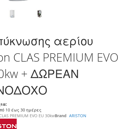
πύκνωσης αερίου
ton CLAS PREMIUM EVO
0kw + ΔΩΡΕΑΝ
ΝΟΔΟΧΟ
τα:
πό 10 έως 30 ημέρες
 CLAS PREMIUM EVO EU 30kw
Brand
ARISTON