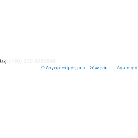
(+30) 210 8980840
ες:
Ο Λογαριασμός μου
Σύνδεση
Δημιουργ